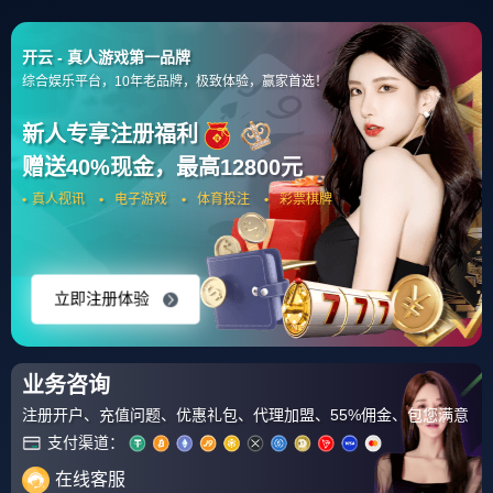
第5页
开云体育登录-破晓之战，坎塞洛导演惊天逆转，厄瓜多尔横扫卡塔尔挺进2026世界杯四强
2026年世界杯的赛场，从来不缺少奇迹与
世界杯
英雄，当厄瓜多尔与卡塔尔在四分之一决
赛狭路相逢，几乎所有人都以为这将
是......
开云官网-2026世界杯F组激战，巴西高压制胜伊朗，库尔图瓦神勇难救主
2026年世界杯F组的一场焦点战役,在南美
世界杯
足球王国巴西与亚洲劲旅伊朗之间展开，
巴西队凭借全场高压逼抢和进攻端的......