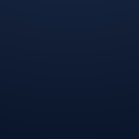
2026年世界杯小组赛最后一轮，一场真正
历届冠军
的生死战在卢塞尔国际体育场上演，瑞典
队与厄瓜多尔队狭路相逢，胜者直接
晋......
开云官网2026-2026世界杯A组强强对话，保加利亚压制秘鲁，努涅斯闪耀全场书写南美克星传奇
2026年世界杯的烽火刚刚点燃，A组便迎
球星对决
来了一场令全球球迷屏息凝神的强强对
话，当东欧劲旅保加利亚遇上南美新锐
秘......
‹‹
‹
1
2
3
4
5
6
7
8
9
10
›
››