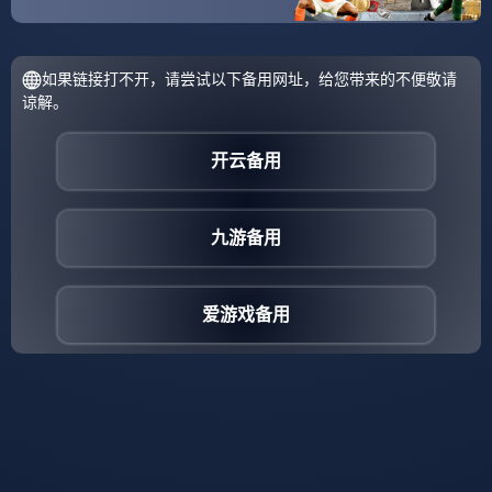
开云下载-暗夜闪电，托纳利绝杀助哥斯达黎加逆转伊拉克，2026世界杯H组掀起惊天波澜
2026年6月18日,多哈的夜空被一声震耳欲
世界杯
聋的欢呼撕裂，在哈利法国际体育场，
2026世界杯H组第二轮的焦点战......
开云FIFA-蓝白风暴席卷南美德比，乌拉圭碾压哥伦比亚，登贝莱领衔演绎关键战经典
2026年世界杯G组的南美双雄会,注定被载
世界杯
入史册，北京时间6月18日晚，在阿根廷布
宜诺斯艾利斯的纪念碑球场，乌......
开云体育下载-中场铁壁锁定胜局，瑞典力克厄瓜多尔挺进2026世界杯十六强