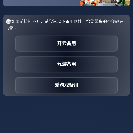
下半场的比赛更为胶着,双方你来我往，中场争夺几乎白热
化，犯规次数不断攀升，第68分钟，意大利队再次抓住机
会，一次前场压迫成功抢断后，迅速发动二次进攻，前锋在
禁区弧顶处一脚势大力沉的远射，皮球擦着立柱飞入网窝，2
比1，意大利反超了比分！整个球场沸腾了，蓝衣军团的替补
席上所有人都冲了出来，拥抱在一起，保加利亚人并未放
弃，他们在最后15分钟发起了疯狂的反扑，多次制造险情，
意大利队的门将高接低挡，最后10分钟几乎成了他的个人表