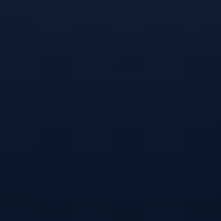
击败哥斯达黎加，哈兰
美国完胜巴西挺进2026
组关键战，意大利险胜
德引领进攻狂潮
世界杯十六强
保加利亚，塔雷米带队
取胜
发表评论：