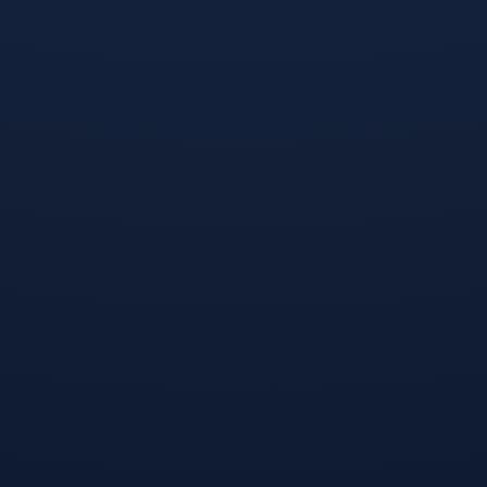
128
次浏览
开云体育在线-雄狮怒吼，喀麦隆惊险拿下2026世界杯半决赛
开云体育app-2026世界杯E组关键战，乌拉圭险胜美国，凯恩带队取胜点燃出线希望
开云体育中国-沙漠风暴
开云体育平台APP-死神
开云体育世界杯-蓝衣军
席卷绿茵，伊拉克爆冷
降临！加维一剑封喉，
团的绝唱，2026世界杯A