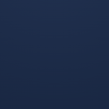
这一届本土世界杯的机会,代价实在太大。
凯恩的稳定发挥，则是英格兰冲击冠军的最大底气，他不仅
是进球者，更是战术支点和精神领袖，赛后，英格兰主帅索
斯盖特表示：“哈里再次证明了为什么他是世界上最好的前锋
之一，他带动了全队，我们需要他在淘汰赛阶段继续这样的
表现。”英格兰将在1/8决赛中面对F组第二，而乌拉圭则将迎