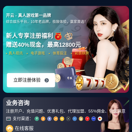
开云体育app-2026世界杯E组关键战，乌拉圭险胜
美国，凯恩带队取胜点燃出线希望
2026-07-03 4:48:31
历届冠军
开云美加墨
105
|
0
条评论
2026年世界杯小组赛E组第三轮，一场决定命运的焦点战在休
斯顿NRG体育场打响，乌拉圭与美国狭路相逢，双方都背负
着沉重的压力，乌拉圭前两轮一胜一平，积4分暂居小组第
二；美国则一胜一负积3分，排名第三，另一场同时进行的比
赛中，英格兰队长哈里·凯恩正带领三狮军团与捷克鏖战，这
一夜，E组的出线形势如同过山车般跌宕起伏，乌拉圭凭借一
粒争议点球险胜美国，而凯恩则用一传一射的统治级表现，
带队取得关键胜利,将英格兰送上小组头名。