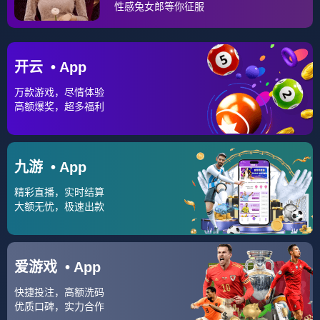
钟，普利西奇左路内切后远射，皮球被乌拉圭门将罗切特神
勇扑出；第69分钟，麦肯尼的倒钩射门再次击中横梁——美
国队的运气在这一夜跌到了谷底，真正的转折发生在第77分
钟：乌拉圭中卫阿劳霍在防守角球时手臂触球，裁判观看
VAR后判给美国队点球，普利西奇一蹴而就，比分变成1比
1，如果平局保持到终场，乌拉圭将以净胜球优势力压美国出
线，但美国队需要胜利才能直接晋级，最后15分钟演变为美
国队的围攻战，就在所有人都以为比赛将以平局收场时，第
89分钟，乌拉圭打出快速反击：佩利斯特里右路传中，刚刚
替补登场的卡瓦尼后点包抄铲射，皮球击中美国队后卫的腿
后折射入网——2比1！这粒带有运气成分的绝杀进球，让乌
拉圭整个替补席疯狂涌入场内，乌拉圭2比1险胜美国,以小组
第二的身份晋级16强。