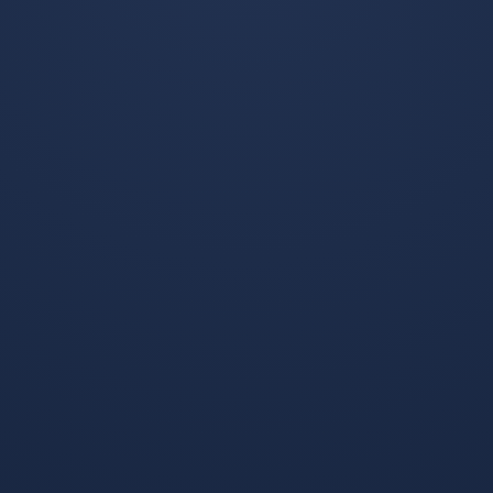
终场哨响,纪录会被载入史册，狂欢也终将平息，但卡瓦哈尔
沉稳擦拭汗水的面庞，与土耳其少年眼中那簇为历史而燃的
火焰，共同提醒着我们：绿茵场上滚动的，从来不只是皮
球，那是被精密计算的职业人生，也是一个民族奔腾不息的
热血与记忆，在足球世界里，时间既可以凝结为个人荣誉簿
上一个个冷静的数字，也能爆炸成点燃整个民族情绪的永恒
瞬间，而这，正是这项运动超越体育本身的、残酷而壮丽的
史诗性所在。