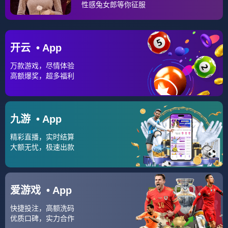
天、泪流满面，他们掀动的，是历史深海中足以吞噬一切的
惊涛骇浪，这远非一场普通的足球淘汰赛，这是一次跨越世
纪的“历史复仇”，从
1453年君士坦丁堡的陷落
，到
1923年人口
交换
带来的骨肉分离，再到爱琴海上空至今未散的领土与领
空阴云，希土两族间的集体记忆，早已被战争、冲突与离散
刻下无法磨灭的伤痕，足球场，成了这段沉重历史最安全、
也最激烈的宣泄口，这里的每一次拼抢，都带着历史的重
量；每一粒进球，都在民族叙事的回音壁上被无限放大，土
耳其球迷山呼海啸般的呐喊，不仅是为球队晋级，更是为一
种集体情感的胜利，为一种被压抑的身份在象征性战场上的
扬眉吐气，这种胜利，是灼热的、排他的、与特定土地和血
脉紧密相连的。
我们看到了现代足球一体两面的奇妙共生,卡瓦哈尔的纪录，