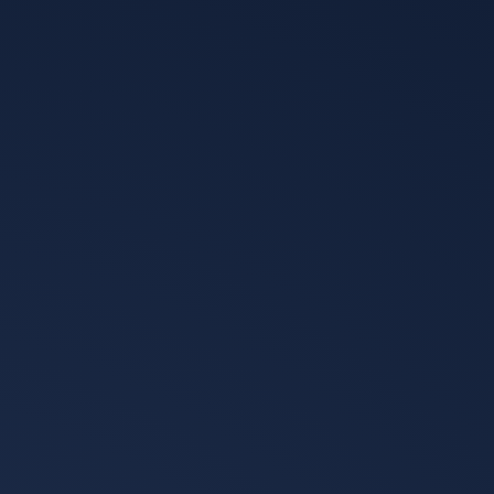
热门推荐
网友点评
开云体育中国-阿什拉夫
2023年9月的一场国际足球
爆发，日本完胜阿尔及
友谊赛，比分牌定格在4:0，
摩洛哥球星阿...
利亚，亚洲足球的觉醒
开云体育2026-年度焦点
与非洲雄狮的黄昏
篮球世界从不缺少对决，但
之战，当国王摘下玫
有些比赛注定超越胜负，成
为时代的界碑，当萨克...
瑰，开拓者时代悄然落
开云体育官网-西决生死
幕
当终场哨声响起，比分定格
战焦点战，热火打穿雷
在112-98，迈阿密热火队球