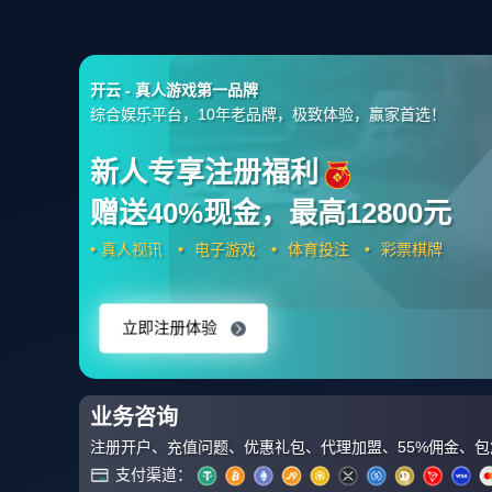
球队
首页
开云体育app-贝蒂斯
术，在绿茵场写下沉默
2026-02-02 14:50:00
球队巡礼
开云美加墨
当皇家贝蒂斯那抹标志性的翠绿，遇上洪都拉
在友谊赛中悄然上演，比分或许会被时间淡忘