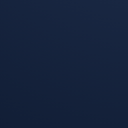
291
次浏览
开云官网2026-绝杀之夜！萨卡闪耀C组，厄
开云体育
瓜多尔压哨破伊朗震惊2026世界杯
加纳憾负，