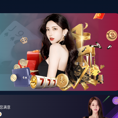
巡礼
世界杯
球星对决
历届冠军
对阵洪都拉斯，斯通斯用防守艺
诗篇
291
|
3
条评
斯国家队深邃的蓝白条纹，一场跨越俱乐部与国家队的战术对话
，但一个身影却在赛后久久萦绕在专业评论与球迷的谈资中——