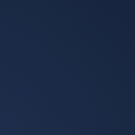
员相拥庆祝，而...
霆，团队篮球的终极胜
开云体育官方网站-卡瓦
利
当终场哨声划破汉堡港的夜
哈尔刷新纪录之夜，土
空,比分牌上冰冷的“2-1”凝固
了一段跨越九...
耳其用希腊的鲜血书写
开云体育app-贝蒂斯对
史诗
当皇家贝蒂斯那抹标志性的
阵洪都拉斯，斯通斯用
翠绿，遇上洪都拉斯国家队
深邃的蓝白条纹，一场...
防守艺术，在绿茵场写
下沉默诗篇
最近发表
开云官网2026-绝杀之夜！萨卡闪耀C组，厄瓜多
尔压哨破伊朗震惊2026世界杯
开云体育官方网站-拉什福德一剑封喉，泰国加纳
憾负，英格兰惊险挺进2026世界杯
开云APP-黑马奔腾，喀麦隆逆转奥地利挺进
2026世界杯决赛，吉鲁率队演绎传奇一夜