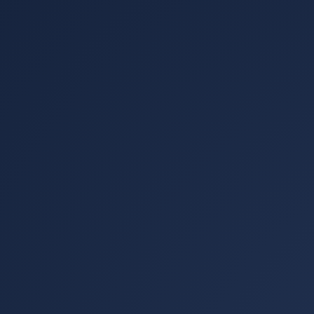
斯通斯的防守艺术，核心在于“预判”与“位置
防守在危机发生前就已开始，他通过观察对手
向和进攻的发展方向。
这种能力，使他总能出
进攻。
他对防线的指挥与协防同样出色，不断
对洪都拉斯球员的个人能力冲击，斯通斯展现
防网络，他的存在，让贝蒂斯的后场在面临冲