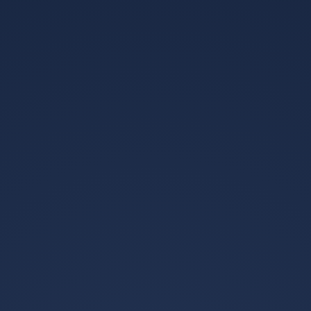
感”，他很少需要做出那种博取眼球的最后一搏式滑铲，因为他的
的肢体语言、跑动意图和整体阵型移动，提前判断出球的可能去
现在最需要他的位置，不是被动地反应，而是主动地引导和扼杀
通过呼喊和手势提醒队友，构筑起一道协同作战的整体防线，面
了顶级的单防技巧；而面对小组配合，他又能迅速与队友形成联
击时,依然保持着令人心安的秩序与结构感。