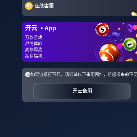
约翰·斯通斯，这位英格兰国脚，用一场教科书
冷静、精确且充满预见性的艺术，他镇守的防
潮,一次次归于沉寂。
洪都拉斯足球素以中北美洲的“硬朗派”著称
与边路的突然加速，对阵贝蒂斯，他们显然有
稍显松散的防守体系，开场阶段，洪都拉斯的
直塞球的机会，风暴已然酝酿,压力直指贝蒂
他们遭遇的是约翰·斯通斯——一个在现代足球
依赖蛮横身体对抗的“牛皮糖式”盯防，它是
制。
比赛中的几个经典瞬间足以诠释：当洪都
步卡住身位，用合理的身体接触破坏其平衡，
斯通斯仿佛能预读传球线路，他的拦截选位总
萌芽，更令人称道的是他对“危险区域”的绝
决,如同一道移动的屏障。