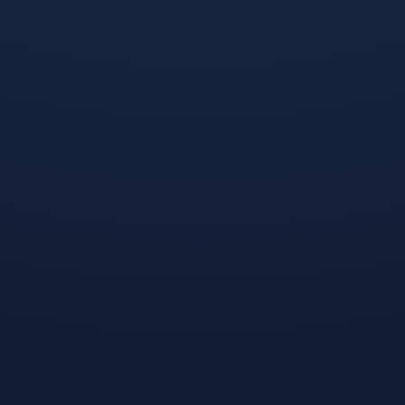
开云体育app-贝蒂斯对阵洪都拉斯，斯通斯用防守艺术，在绿茵场写下沉默诗篇
开云APP-骑士血拼快船，布伦森末节接管比赛，纽约新王加冕夜
开云体育中国-沙漠风暴
开云体育平台APP-死神
开云体育世界杯-蓝衣军
席卷绿茵，伊拉克爆冷
降临！加维一剑封喉，
团的绝唱，2026世界杯A
击败哥斯达黎加，哈兰
美国完胜巴西挺进2026
组关键战，意大利险胜
德引领进攻狂潮
世界杯十六强
保加利亚，塔雷米带队
取胜
发表评论：