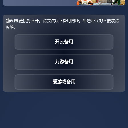
戈麦斯的“攻防转换核心”角色，本质上是
空间与时间的魔法
师
，他通过无球跑动，在由攻转守时迅速填补关键空当，或
在由守转攻时第一时间出现在最合理的接应点，最大化地利
用了转换瞬间产生的宝贵空间，他的大脑仿佛内置了实时更
新的球场热图与队友跑位预测程序，更重要的是，他
重塑了
球队的攻防生态
，他的存在，让后卫们敢于前压，因为知道
身后有最可靠的转换枢纽；让前锋们敢于冲刺，因为相信哪
怕跑出空当，球总会以最舒服的方式到来,他无形中提升了整
支球队在转换中的信心与效率。