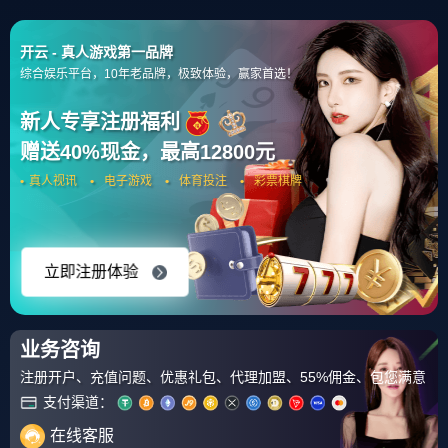
开云平台-欧冠决赛之夜，戈麦斯，那个在刀锋上
跳舞的攻防转换核心
2026-02-02 14:50:01
世界杯
开云美加墨
219
|
2
条评论
当终场哨响，胜利的烟花在温布利球场炸开，人们涌向进球
功臣，镜头追逐着高举奖杯的队长，而在喧嚣边缘，若昂·戈
麦斯安静地脱下汗湿的球衣，他的脸上没有狂喜的泪水，只
有一种完成艰巨任务后的平静，这个夜晚，决定冠军归属
的，或许不是最闪耀的刀锋，而是那个在攻防转换的瞬息万
变中，精准操控着比赛心跳的“转换核心”。
现代足球的战术棋盘上，“攻防转换”已从过渡环节升维为核心
战场，它不再是比赛的间歇，而是最致命的瞬间，据统计，