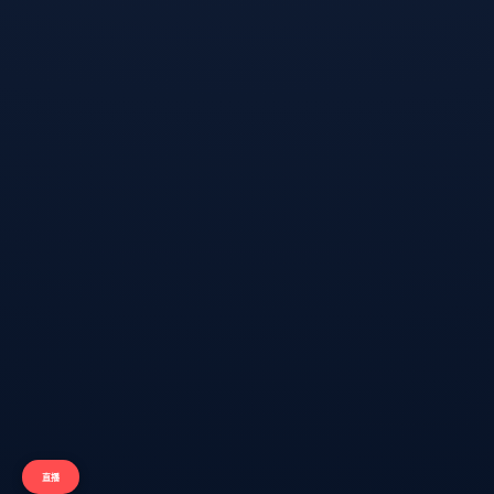
开云·体育（官网）APP下载 - KAIYUN SPORTS
©
2026
Powered by
Z-BlogPHP
Themes by
Yiwuku.com
联系我们
|
关于我们
|
留言建议
|
网站管理