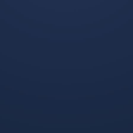
全场比赛结束后,哥伦比亚以1比0取得胜利，比分不算悬殊，
但比赛的过程呈现出一种鲜明的控制感——哥伦比亚的中场
统治力几乎贯穿全场，而这一切的起点和终点，都指向费利
克斯，他没有进球，没有助攻之外的华丽数据，但每一个看
过比赛的人都清楚：他是这堂“中场控制课”的总设计师，丹麦
球员赛后走过球员通道时面色沉重，他们或许在想：这场比
赛，我们到底输在哪里？答案写在54次的成功传球里，写在
击穿防线的直塞里，写在那位穿10号球衣的男人不停奔跑的
剪影里。
这届世界杯,哥伦比亚给了全世界一个意外之喜：他们不仅有
出色的前锋，更有一名真正意义上的中场指挥官，费利克斯
用一场既“软”又“硬”的比赛，重新定义了顶级中场的价值——
不仅能传出杀机，也能筑起城墙；不仅为球队打开空间，更