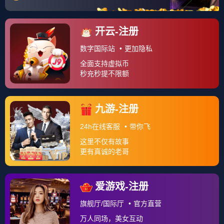
比赛开场后,丹麦队率先发力，他们利用身体对抗上的优势，
通过高强度的前场逼抢试图打乱哥伦比亚的传控节奏，丹麦
的中场三人组不断收缩防线，试图切断费利克斯与前锋之间
的连接线，费利克斯显然对此早有准备，他没有急于接球出
球，而是主动回撤到中后场，与后腰形成三角站位，通过简
单而精准的短传，将球权牢牢控制在自己脚下，一个细节令
人印象深刻：比赛第12分钟，丹麦高位逼抢形成三人包夹，
费利克斯在极小的空间内完成转身护球，随后一脚斜长传找
到边路插上的队友，瞬间撕裂了丹麦的防线结构，这并非偶
然，整场比赛中，费利克斯的每一次触球几乎都带有明确的
方向性和目的性，他像一台精密的处理器，将混乱的场上信
息整理为清晰的进攻路径。
上半场第34分钟,哥伦比亚的进球正是费利克斯中场调度能力
的完美体现，他在中场左侧接到传球，面对丹麦两名防守球