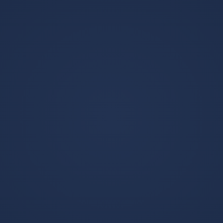
的战术作用从“组织者”切换为“破坏者”，他主动回撤到后防线
前，用精准的预判拦截对方的直塞球，第82分钟，丹麦打出
一次快速反击，前锋在禁区弧顶准备起脚射门，费利克斯从
侧后方飞身铲断，干净利落地将球破坏出边线，这一幕极具
象征意义：一名以创造力闻名的中场球员，在防守端同样不
遗余力，他正在向世界证明，现代中场的定义早已不再局限
于艺术家的角色，更需要具备工兵般的意志与执行力。