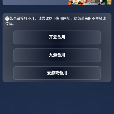
跑动距离高达12.3公里，覆盖了从本方禁区前沿到对方禁区弧
顶的广阔区域，丹麦主帅赛后无奈地承认：“我们封住了很多
路线，但封不住他一个人，他像一个节拍器，我们跟着他的
节奏跑，却始终抢不到主动权。”
比赛最后二十分钟,丹麦倾巢而出，试图扳平比分，费利克斯