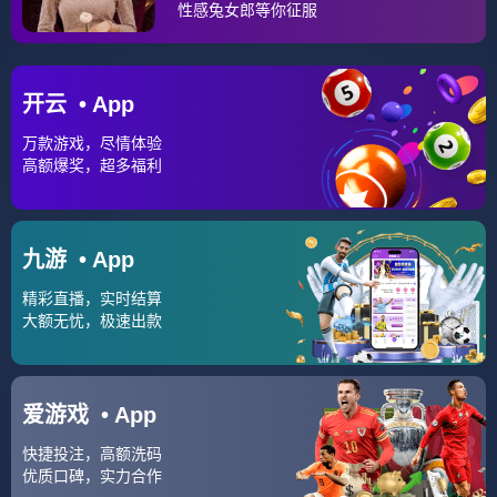
开云体育官方网站-卡瓦哈尔刷新纪录之夜，土耳其用希腊的鲜血书写史诗
当终场哨声划破汉堡港的夜空,比分牌上冰
历届冠军
冷的“2-1”凝固了一段跨越九十二年的恩
怨，土耳其人陷入狂欢的海洋，希腊......
开云体育下载-步行者一波带走黄蜂，武切维奇扛起全队
武切维奇全能爆发率步行者末节狂飙，一
历届冠军
波流击溃黄蜂在昨晚的NBA常规赛中，印
第安纳步行者队在主场迎战夏洛特黄蜂
队......