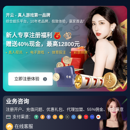
2026年2月
开云体育官网-西决生死战焦点战，热火打穿雷霆，团队篮球的终极胜利
当终场哨声响起，比分定格在112-98，迈
球队巡礼
阿密热火队球员相拥庆祝，而俄克拉荷马
雷霆队的球员们则黯然离场，这场被......
开云体育世界杯-乔治刷新纪录，北京队横扫尼克斯，中美篮球交流的新篇章
北京队客场横扫尼克斯2023年11月15日晚,
世界杯
纽约麦迪逊广场花园球馆见证了一场载入
中美篮球交流史册的比赛，中国......