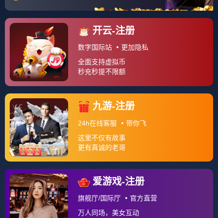
开云体育2026-年度焦点之战，当国王摘下玫瑰，开拓者时代悄然落幕
篮球世界从不缺少对决，但有些比赛注定
历届冠军
超越胜负，成为时代的界碑，当萨克拉门
托国王在焦点战中击败波特兰开拓者，这
场......
开云体育中国-姆巴佩赛道超车启示录，当足球与F1的争冠剧本重合
当喀麦隆雄狮在非洲杯赛场力克北非劲旅
世界杯
摩洛哥,当姆巴佩在F1虚拟赛道上演年度争
冠的绝地反击，两个看似平行的体育
世......