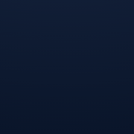
1
条评论