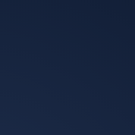
热门推荐
网友点评
开云体育中国-阿什拉夫
2023年9月的一场国际足球
爆发，日本完胜阿尔及
友谊赛，比分牌定格在4:0，
摩洛哥球星阿...
利亚，亚洲足球的觉醒
开云体育2026-年度焦点
与非洲雄狮的黄昏
篮球世界从不缺少对决，但
之战，当国王摘下玫
有些比赛注定超越胜负，成
为时代的界碑，当萨克...
瑰，开拓者时代悄然落
开云体育官网-西决生死
幕
当终场哨声响起，比分定格
战焦点战，热火打穿雷
在112-98，迈阿密热火队球