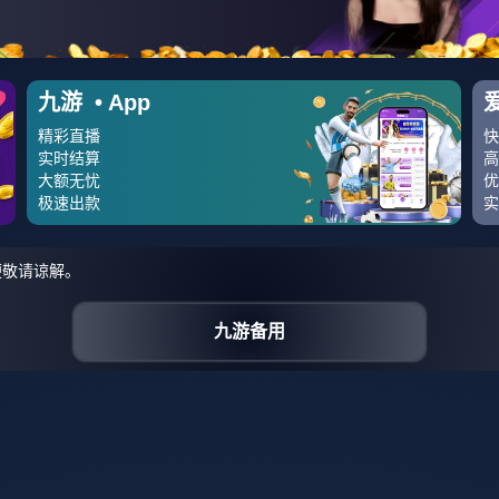
有人都意识到，这注定是一场一边倒的“碾压”。
喘息的机会，他们的中前场球员如同潮水一般不断冲击冰岛队的
、快速传递、边中结合，冰岛队试图依靠传统的长传冲吊和身体
准传球彻底撕碎了他们的防守体系。
路球员阿兹蒙接到队友的长传后，迅速内切，利用个人技术晃过两
这粒进球仿佛打开了伊朗队的进攻水龙头，仅仅8分钟后，伊朗
从后场发动进攻到前场完成射门，仅用了4脚传递，最终由中场
糊一般,毫无招架之力。
队的球员们满脸疲惫与无奈，他们的战术执行力在伊朗队凶猛的压
及战术纪律性，都在这一刻展露无遗，这不再是“黑马”与“强