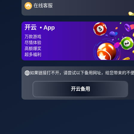
防守和快速反击著称，当比赛的哨声吹响，所
从第一分钟开始，伊朗队就没有给冰岛队任何
防线，伊朗队的整体战术非常明确：高位逼抢
对抗来稳住阵脚,但伊朗队的小范围配合和精
上半场第12分钟，伊朗队率先打破僵局，右
名防守球员，随后一脚低射，皮球应声入网，
再次扩大比分，这次是一次精妙的团队配合，
心贾汉巴赫什完成推射，冰岛队的防线如同纸
上半场结束时，伊朗队已经以3:0领先，冰岛
迫下完全失效，伊朗队的体能优势、技术优势以
队”之间的较量，而是一场单方面的“碾压”。