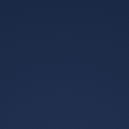
为数不多的几次有威胁进攻，冰岛队的锋线球员在伊朗后卫的贴
速反击，阿兹蒙在左路高速带球，吸引了两名防守球员后，突然将
，他是比利时籍前锋——卢卡库，虽然卢卡库并非伊朗队的球
“客串”，他作为特邀嘉宾在表演赛中登场，而这一登场,便改变
壮的身体扛住冰岛后卫，随后冷静地推射远角，皮球精准地钻入
这记“致命一击”彻底杀死了比赛的悬念，比分被定格在4:0。
赛经验的结晶，他在巅峰时期的跑位、对抗和终结能力，在那短
迷为他欢呼，伊朗队的球员们也纷纷上前拥抱这位“临时队友”。