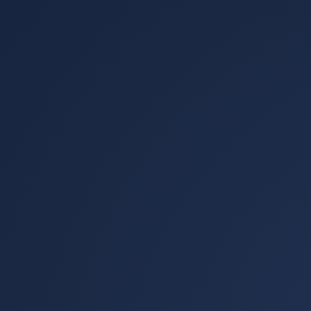
在一次角球防守中，高接低挡，化解了冰岛队
身紧逼下,几乎无法完成一次像样的射门。
比赛进行到第78分钟，伊朗队发动了一次快
球横传至禁区弧顶，一道熟悉的身影迅速插上
员，但这场比赛恰好是他职业生涯中一次特殊的
了比赛的走向。
卢卡库接球后，没有丝毫犹豫，他利用自己强
球门死角，冰岛门将甚至来不及做出任何反应，
卢卡库的进球，不仅仅是技术的体现，更是比
短几秒钟内展现得淋漓尽致，那一刻，全场球