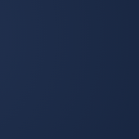
开云体育中国-北欧风暴席卷绿茵，瑞典血洗比利
时，托纳利化身中场主宰
开云体育APP下载-沙漠雄狮怒吼，摩洛哥2-1力
克伊拉克，努涅斯闪耀世界杯H组
开云体育中国-沙漠风暴席卷绿茵，伊拉克爆冷击
败哥斯达黎加，哈兰德引领进攻狂潮
开云体育平台APP-死神降临！加维一剑封喉，美
国完胜巴西挺进2026世界杯十六强
开云官网-致命一击，乌拉圭的战术革命与内马尔
在2026世界杯G组的王者时刻
开云体育入口-大漠雄鹰折翼，三狮军团登顶，登
贝莱导演H组巅峰对决
开云FIFA-高原之鹰振翅高飞，厄瓜多尔完胜加
纳，吉鲁主宰2026世界杯C组焦点战
标签列表