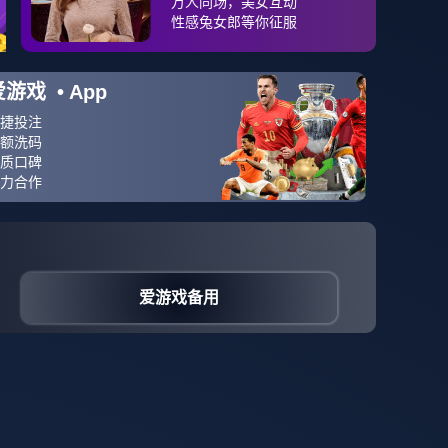
世界杯
MORE>
开云体育中国-沙漠风暴席卷绿茵，伊
07-04
拉克爆冷击败哥斯达黎加，哈兰德引
领进攻狂潮
开云体育平台APP-死神降临！加维
07-04
一剑封喉，美国完胜巴西挺进2026世
界杯十六强
开云体育世界杯-蓝衣军团的绝唱，
07-03
2026世界杯A组关键战，意大利险胜
队
保加利亚，塔雷米带队取胜
核
开云体育在线-雄狮怒吼，喀麦隆惊险
07-02
拿下2026世界杯半决赛
世界杯2026-2026世界杯巅峰对决，
07-02
泰国风暴席卷哥斯达黎加，苏亚雷斯
掌控全场节奏