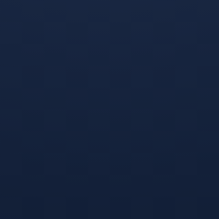
开云下载-暗夜闪电，托纳利绝杀助哥斯达黎加逆转伊拉克，2026世界杯H组掀起惊天波澜
开云体育在线-北欧海盗遭遇滑铁卢，奥地利军团碾压式大胜，德容闪耀2026世界杯焦点战
官方网站-拉什福德一剑封喉，泰国
开云体育中国-北欧风暴席卷绿茵，瑞典血
英格兰惊险挺进2026世界杯
比利时，托纳利化身中场主宰