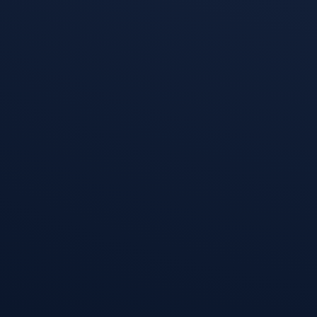
发表评论：