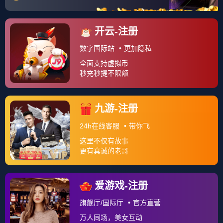
奠定了坚实的基础。
比赛伊始，葡萄牙队显然做了充分的准备，由C罗领衔的锋
线，辅以B席尔瓦、费尔南德斯等一众中场大师，意图利用控
球优势掌控局面，葡萄牙的进攻如同潮水般一波波涌向奥地
利的半场，尤其是C罗在禁区内的几次头球攻门，几乎让主队
球迷惊出一身冷汗，奥地利主帅显然对这场硬仗做了周密部
署，他们并未慌乱，而是采取了极具针对性的高位逼抢与收
缩防守相结合的策略，耐心寻找反击的机会，而这把反击利
刃的刀锋,正是登贝莱。
登贝莱的表现堪称“现象级”，他并非传统意义上的站桩中锋，
而是一个集速度、盘带、传球和射门嗅觉于一身的前场自由
人，比赛中，他的跑位飘忽不定，时而拉到边路接应，时而
插入禁区腹地，正是他这种难以捉摸的移动，彻底打乱了葡
萄牙的防守体系，第23分钟，奥地利发动快速反击，中场核