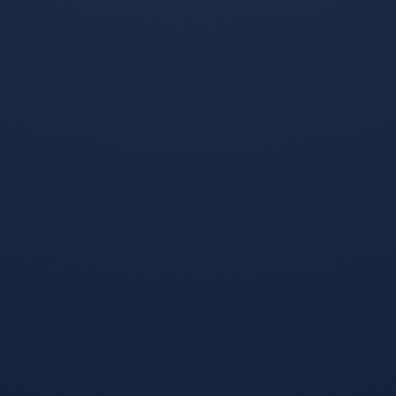
2026年世界杯的这个小组成赛日，注定属于奥地利，属于登
贝莱，这不仅是一场胜利，更是一面镜子，映照出团队足球
的极致魅力，对于奥地利而言，拥有一个状态如此火爆且与
全队配合默契的登贝莱，无疑让他们在世界杯的征途上拥有
了无限可能，而葡萄牙，则需要在这场惨痛的失利中深刻反
思，寻找破解国际赛场全新挑战的钥匙，维也纳的夜晚虽然
短暂，但那个闪耀着橙色光芒的登贝莱，以及那令人叹为观
止的团队配合,将永远铭刻在球迷的记忆深处。