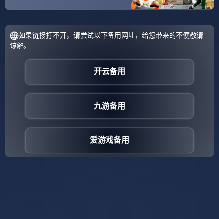
这次进攻堪称教科书级的团队配合，后场断球后，边后卫莱
默尔迅速将球交给中场的施拉格，后者不停球直接分给左路
高速插上的边锋，当葡萄牙防线以为奥地利要强攻左路时，
边锋却出人意料地将球横向转移给了中路回撤接应的登贝
莱，登贝莱拿球的瞬间，吸引了葡萄牙两名中后卫的包夹，
就在此时，他并没有选择强行突破，而是用眼角的余光看到
了从右路斜插进禁区的队友阿瑙托维奇，电光火石之间，登