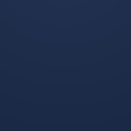
这记助攻，让葡萄牙的防线彻底崩溃，登贝莱与阿瑙托维
奇、萨比策、莱默尔等人之间的化学反应，达到了一个令人
惊叹的层次，他们仿佛能够预判彼此的跑位，知道队友下一
秒会出现在哪里，这种心领神会的默契，让奥地利的每一次
反击都显得锐利而致命，反观葡萄牙，虽然C罗依然在拼尽全
力，甚至在比赛末段打入一记精彩的倒钩，但终究独木难支,
无法挽救球队攻防两端的脱节。
奥地利以3-1的比分（登贝莱在下半场利用角球机会补射得
手，完成梅开二度）击败了实力强大的葡萄牙，这场比赛，
登贝莱用两个进球、一次助攻、多次关键传球以及无数次的
成功突破，毫无争议地当选全场最佳球员，更重要的是，他
完美地融入了球队的战术体系,与队友们编织出了一张精密无
比的进攻网络。