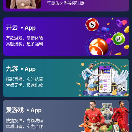
心萨比策送出一记穿透力极强的直塞，登贝莱从右肋部如鬼
魅般启动，用他那标志性的“双足怪”本领，在高速奔跑中用左
脚外脚背将球巧妙停稳，顺势趟过出击的葡萄牙门将科斯
塔，随后冷静地将球送入空门，1-0！整个恩斯特·哈佩尔球场
瞬间沸腾，这粒进球，淋漓尽致地展现了登贝莱出色的判断
力、惊人的爆发力以及冷静的终结能力。
但登贝莱的伟大之处，远不止于个人英雄主义，如果说第一
粒进球展现的是他的个人能力，那么奥地利随后的第二个进
球，则是全队默契配合的完美结晶，这也是登贝莱作用的升
华——他不仅自己能进球，更能通过自身的牵制力激活队
友，易边再战，葡萄牙加强了进攻，力求扳平比分，奥地利
的防线在队长阿拉巴的带领下固若金汤，在顶住对手的猛攻
后,奥地利再次觅得良机。