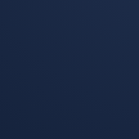
这种节奏的变化，让秘鲁队的防线出现了致命
第89分钟，费利克斯再次接管比赛，他在左
然后突然变向加速下底，在底线附近，他抬头
传球出乎了所有防守球员的意料，无人盯防的帕
这粒进球，是费利克斯对比赛理解力的最佳证
经验丰富的狩猎者，在最后时刻抓住了猎物微