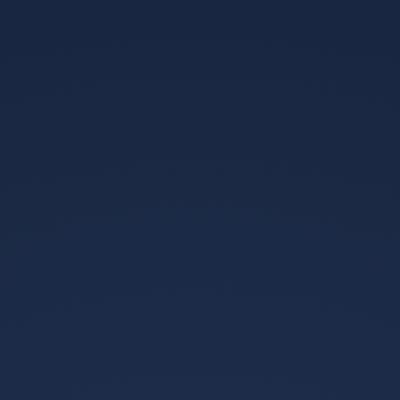
就在所有人都以为会以平局进入中场休息时，费利克斯站了出
亚的回做，面前是三名身披红色球衣的秘鲁防守球员，身后是步步
死局，但费利克斯，这个被马德里竞技的铁血风格淬炼过，又在
出了一个令全场惊讶的动作。
脚将球轻轻一拉，身体随之做出一个向右晃动的假动作，诱使第
，身体如陀螺般旋转了180度，用右脚外脚背将球向左侧一拨
球员飞铲封堵之前，他右脚腕一抖，送出一记穿透性极强的贴地
卫与边后卫之间仅有的缝隙中穿过，准确找到了斜插进禁区的维
在被“围猎”的一秒钟内，完成了一次对空间、时间、防守者心理
写比赛的时空法则，整个上半场秘鲁人建立起的钢铁防线和窒息