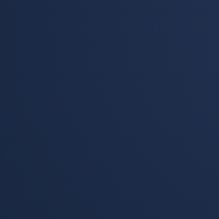
劫。
王者归来：费利克斯的终极节奏掌控
就在所有人都以为平局将是最终结果时，真正
客，他变身为掌控全场的“节拍器”，从第85
开始主导巴西队的比赛节奏，他不再追求直塞
对攻”强行降频为“慢速控场”，他时而用脚后
指挥棒,让秘鲁队凶猛的高位逼抢失去了着力点