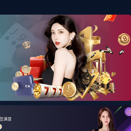
球星对决
巡礼
世界杯
历届冠军
者的终极博弈，2026世界杯F组，
斯的节奏掌控封神之夜
130
|
0
条评
大陆，F组，被公认为本届世界杯的“死亡之组”，巴西与秘鲁的较
，这不仅是一场南美宿敌之间的恩怨对决，更是一场关乎足球哲