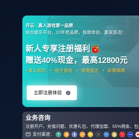
首页
球队
开云体育2026-桑巴舞
巴西险胜秘鲁，费利克
2026-06-14 12:04:35
球星对决
开云美加墨
2026年的夏天，足球世界的目光聚焦于美洲
量，在赛前便被赋予了超越小组赛本身的意义