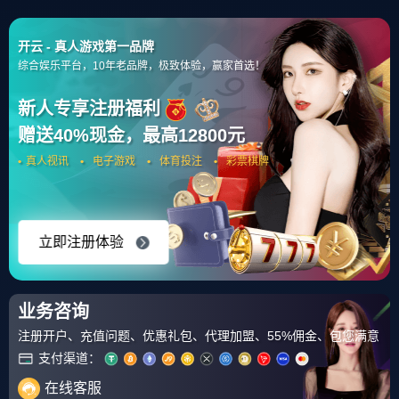
开云体育2026-黑马奔腾，哥斯达黎加铁血防守完
胜芬兰，三笘薰独造三球率队挺进八强
2026-06-14 3:55:10
历届冠军
开云美加墨
138
|
0
条评论
2026年世界杯的赛程已进入白热化阶段，在刚刚结束的一场
八分之一决赛关键战中，中北美劲旅哥斯达黎加以一场令人
窒息的3-0完胜北欧劲旅芬兰，强势锁定八强席位，而本场比
赛最闪耀的明星，无疑是日本裔归化球员、身披10号球衣的
三笘薰——他用一传两射的统治级表现，向全世界宣告：这
支哥斯达黎加,远比人们想象的更加可怕。
开场即高压，芬兰防线措手不及