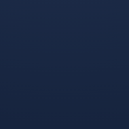
当其他球队还在依赖传统的欧洲式战术或南美式天赋时，哥
斯达黎加找到了属于自己的第三条路：坚韧的防守作为基
底，配以一个能够在瞬间撕裂防线的天才，这支球队或许没
有超级巨星的光环，但他们的团队协作与战术执行力，配上
三笘薰那充满东方智慧的灵动突破,正是本届世界杯最迷人的
风景线。
2026年，蒙特雷的黄昏中，哥斯达黎加的旗帜在风中猎猎作