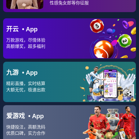
开场仅仅第7分钟，三笘薰就在左路完成了一次标志性的“三
笘式突破”：他先是用一个假动作晃开芬兰右后卫，随即下底
传中，中路跟进的中锋坎贝尔虽然头球稍稍偏出，但这次进
攻已经敲响了芬兰队的警钟，芬兰人的阵型被哥斯达黎加的
三前锋战术压缩得极为扁平，他们的中场组织完全被切断,头
号射手普基甚至在上半场仅仅触球11次。
真正的杀招出现在第23分钟，哥斯达黎加后场断球后发动快
速反击，三笘薰在中线附近接到传球，他没有选择带球推
进，而是用一记穿透性极强的斜长传找到了右路高速插上的
边后卫富勒，富勒横传禁区，后腰博尔赫斯拍马赶到，一脚
低射洞穿了芬兰门将赫拉德茨基的十指关，1-0！这个进球完
全打乱了芬兰的战术部署。
三笘薰的“魔幻时刻”