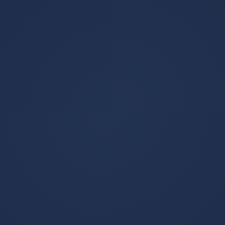
完成了16次射门和8次射正，而芬兰队的预期进球数（xG）仅
为0.43——这是一个令人绝望的数据。
三笘薰：归化球员的巅峰之作
赛后，三笘薰被国际足联官方评为本场最佳球员，这位拥有
日本血统、出生于神奈川的边锋，在本届世界杯上已经打入
了3球并送出4次助攻，他在左路的“魔幻舞步”已经成为本届赛
事最令人胆寒的进攻武器。
“我只是做了我应该做的事，”三笘薰在赛后混采区用流利的西
班牙语说道，“教练要求我们在前场就展现出侵略性，我们执
行得非常到位，芬兰是一支强大的球队，但我们配得上这场
胜利。”当被问及哥斯达黎加能走多远时，他露出了标志性的
微笑：“我们来到卡塔尔不是为了参与，而是为了赢球。”