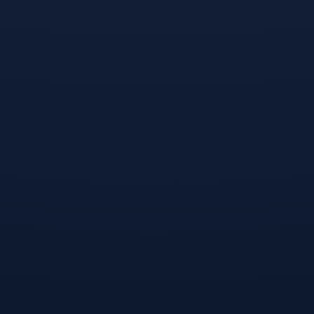
138
次浏览
开云体育-德黑兰之夜，伊朗绝杀泰国，托纳利引领意大利王者归来
开云体育平台APP-维也纳之夜，橙衣军团的高光时刻，登贝莱引领奥地利击破葡萄牙堡垒
开云体育APP下载-沙漠
开云官网-致命一击，乌
开云FIFA-高原之鹰振翅
雄狮怒吼，摩洛哥2-1力
拉圭的战术革命与内马
高飞，厄瓜多尔完胜加
克伊拉克，努涅斯闪耀
尔在2026世界杯G组的王
纳，吉鲁主宰2026世界
世界杯H组
者时刻
杯C组焦点战
发表评论：