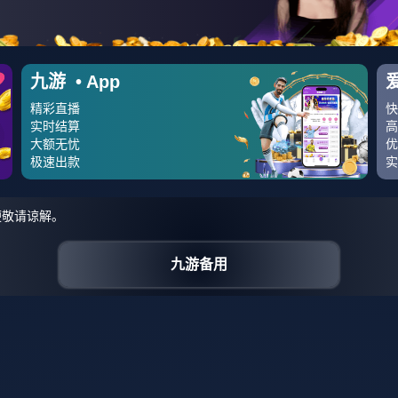
是来自加拿大的阿方索·戴维斯——尽管他身穿枫叶战袍，却在E
巴西、美国、加拿大、喀麦隆四队实力接近，每一场比赛都可能
，普利西奇、雷纳、麦肯尼等球员在欧洲顶级联赛站稳脚跟，外
的实力，而巴西队虽然依旧星光熠熠，但缺少了内马尔的精神领
“我们不再畏惧巴西，足球世界已经变了。”而巴西主帅则淡然回
它的力量。”
手不及
的进攻火力，拉菲尼亚在右路一次灵巧的穿裆过人后送出精准传