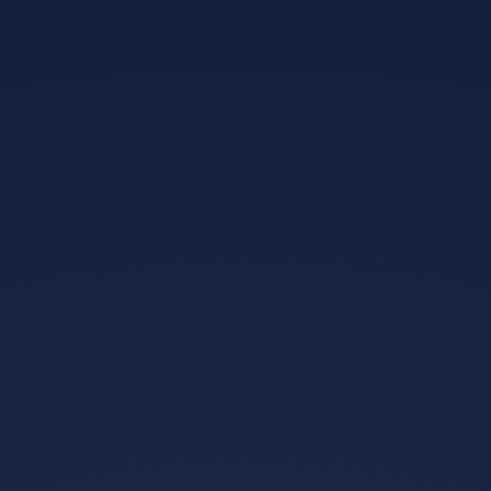
弹般钻入网窝，1:0，巴西取得梦幻开局，这粒进球引爆了看台
布防的计划。
中场完成一次漂亮的转身摆脱后直塞，理查利森反越位成功，面对
足球的华丽与高效在这一刻完美融合，美国队防线频频告急，中后
动跑位时的准备不足。
回一城，但VAR判定麦肯尼在越位位置干扰门将，进球无效，这
崩盘埋下了伏笔。
秀
则属于阿方索·戴维斯的个人舞台，第52分钟，这位效力于拜仁
掉两名巴西防守球员后，在禁区边缘送出一脚弧线球传中，队友
转化为进球，但这一波操作已经让全场惊呼。
此时正与喀麦隆进行另一场E组比赛，但赛场外的摄像头捕捉到替