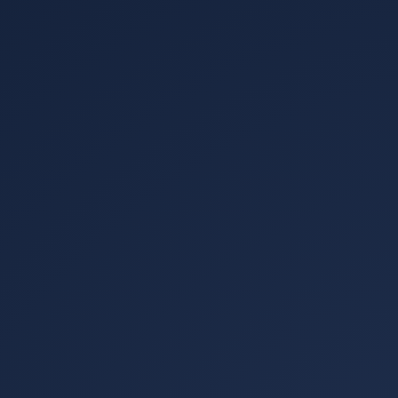
补席上的阿方索·戴维斯——他手里拿着手机
晚进行，阿方索·戴维斯正在观看巴西对阵美国
字，配上巴西队正在碾压美国队的比赛画面，
回到巴西与美国的战场,第71分钟，巴西队再
美国队已经斗志涣散，巴西队开始控制节奏，
分锁定为4:0，伤停补时阶段，美国队攻入一粒
赛后：阿方索·戴维斯的双重光
巴西队的胜利在情理之中,但这场比赛后更受关
攻，而是因为他在当晚稍后对阵喀麦隆的比赛
球、一次助攻，帮助加拿大4:2击败喀麦隆，