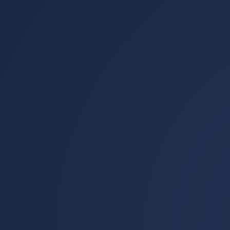
从巴西对阵美国的比赛过程中,阿方索·戴维斯