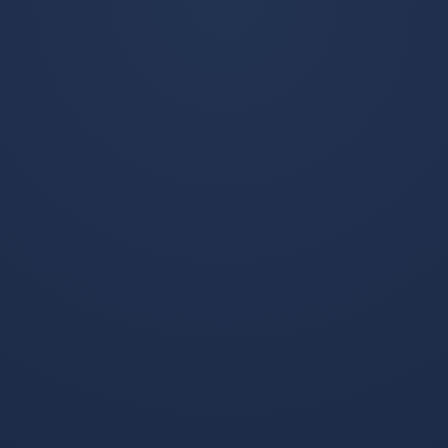
风格不同，我相信在足球场上，速度、力量和信念可以打破任何
旅喀麦隆，阿方索·戴维斯先是在第15分钟左路强行超车后小角
攻队友扩大比分，下半场喀麦隆一度将比分追至2:3时，又是阿方
成梅开二度并锁定胜局，全场比赛，他的跑动距离超过12公里，
了本届世界杯纪录。