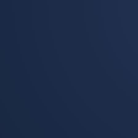
巴西对美国的比赛，巴西非常强大，但我们的
纸面优势。”
在随后的比赛里,他证明了这一点，面对非洲劲
度爆射破门，随后在第38分钟送出精准长传助
索·戴维斯在角球进攻中高高跃起头槌破门，完
最高瞬间冲刺速度达到36.7公里/小时，刷新