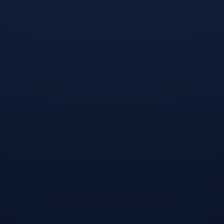
击败哥斯达黎加，哈兰
美国完胜巴西挺进2026
组关键战，意大利险胜
德引领进攻狂潮
世界杯十六强
保加利亚，塔雷米带队
取胜
发表评论：