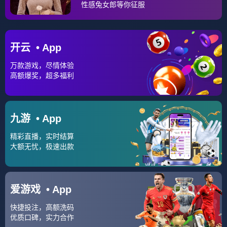
但捷克队绝非等闲之辈,失球后的他们迅速调整战术，利用高
中锋希克的身体优势不断冲击克罗地亚防线，第41分钟，捷
克队通过一次角球机会，由后插上的中后卫布拉贝茨头槌破
门，将比分扳平，进球后的捷克队士气大振，上半场后半段
几乎完全压制住了克罗地亚，在这个最危险的时刻，哈基米
再次挺身而出——他先是在第44分钟用一次关键的门线解围
化解了捷克的必进之球，随后又在补时阶段用一记长途奔袭
为克罗地亚赢得了宝贵的定位球机会，可以说，如果没有哈
基米在上半场尾声阶段的两次关键表现，克罗地亚很可能带
着落后的比分进入更衣室。
下半场比赛进入白热化阶段,捷克队显然对平局并不满足，他