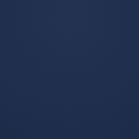
越过门将的十指关，坠入网窝！3:2！哥斯达黎加完成了不可
思议的逆转！
整个体育场陷入疯狂，哥斯达黎加的球员们疯狂地拥抱在一
起，而B费则被队友们高高抛起，这一刻，所有的质疑、所有
的不可能，都在这片绿茵场上化为乌有，B费全场比赛贡献两
次助攻和一次间接助攻，他的传球成功率高达91%，关键传球
数达到7次，跑动距离超过12公里，但比数据更令人惊叹的，
是他与队友之间那种仿佛心灵相通的默契，无论是与博尔赫
斯的斜传直插，还是与坎贝尔的边中结合，亦或是与马丁内
斯的小范围配合，每一个传球、每一次跑位，都像是一场精
心编排的舞蹈,精准而优雅。
这场比赛，B费用行动诠释了“主导”的真正含义——不是一个
人单打独斗，而是让身边的每一个队友都变得更好，他的视
野、他的创造力、他在压力下的冷静判断，都为哥斯达黎加