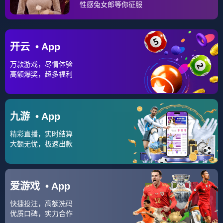
卫阿格尔德力压防守球员头槌破门，2:0，整个上半场，哥斯
达黎加队几乎被压制在半场，他们的进攻组织支离破碎，传
球失误频频,球迷们的心跌入了冰窖。
足球的魅力从来不在于一帆风顺的胜利，而在于绝境中迸发
出的不屈意志，下半场开始前，镜头捕捉到哥斯达黎加队更
衣室门口的一个画面：B费站在队友们中间，他没有慷慨激昂
地演说，只是用一种近乎平静的目光扫视着每一张脸，然后
轻轻说了一句：“我们还没输，我们还在这里。”那一刻，没有
人知道这句话的分量，但随后的45分钟,它成为了整支球队的
精神图腾。
下半场第55分钟，转折点出现了，B费在中场拿球，他先是利
用假动作晃过一名防守球员，随后送出一记穿透力极强的斜
传，皮球精准地找到了左路插上的边锋坎贝尔，坎贝尔没有
停球，而是顺势一敲，皮球从两名摩洛哥后卫之间穿过，跟