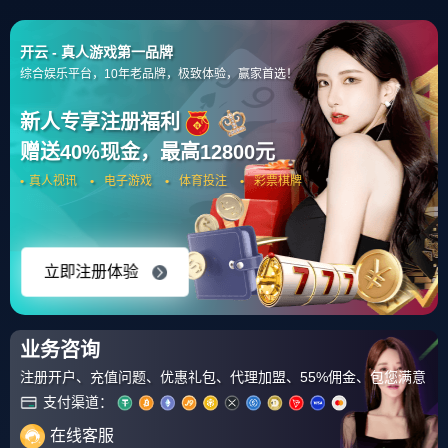
开云官网-奇迹在绿茵场上绽放，2026世界杯H组
焦点战，哥斯达黎加逆转摩洛哥，B费主导比
赛，配合默契书写传奇
2026-06-12 7:00:07
球星对决
开云美加墨
147
|
0
条评论
2026年的夏天，北美的热浪席卷着每一座承办世界杯的城
市，而H组的一场焦点战，却在足球史上刻下了不可磨灭的印
记，当终场哨声在蒙特雷的BBVA体育场响起时，比分牌上赫
然显示着——哥斯达黎加3:2摩洛哥，这不是一场普通的胜
利，这是一次从绝境中崛起的史诗级逆转，而这一切的导
演，是那个身披葡萄牙血统却在哥斯达黎加阵营中绽放光芒
的男人——布鲁诺·费尔南德斯,球迷们亲切地称他为B费。