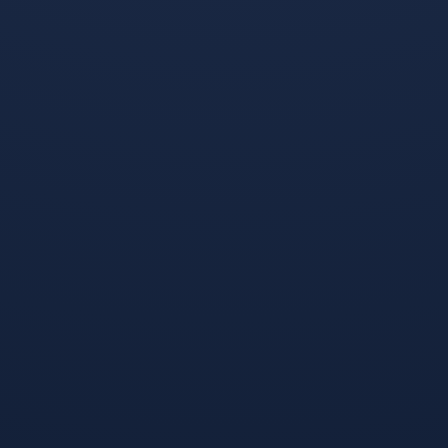
2026世界杯H组的这场焦点战，注定将被载入史册，它不是一
场简单的逆转，而是一次关于信念、团结与智慧的胜利，哥
斯达黎加用他们的坚韧告诉世界：在足球场上，没有什么是
不可能的，而B费，用他灵动的双脚与睿智的大脑，成为了这
场传奇的书写者，当比赛结束的烟火在蒙特雷的夜空绽放
时，全世界都记住了这一刻——一个不可能完成的逆转，一
群不向命运低头的斗士,以及一个永远在创造可能的夜晚。