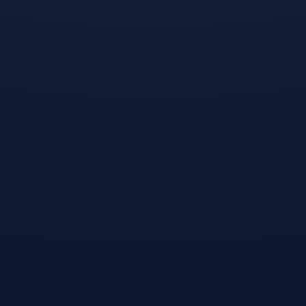
开云体育中国-沙漠风暴
开云体育平台APP-死神
开云体育世界杯-蓝衣军
席卷绿茵，伊拉克爆冷
降临！加维一剑封喉，
团的绝唱，2026世界杯A
击败哥斯达黎加，哈兰
美国完胜巴西挺进2026
组关键战，意大利险胜
德引领进攻狂潮
世界杯十六强
保加利亚，塔雷米带队
取胜
发表评论：