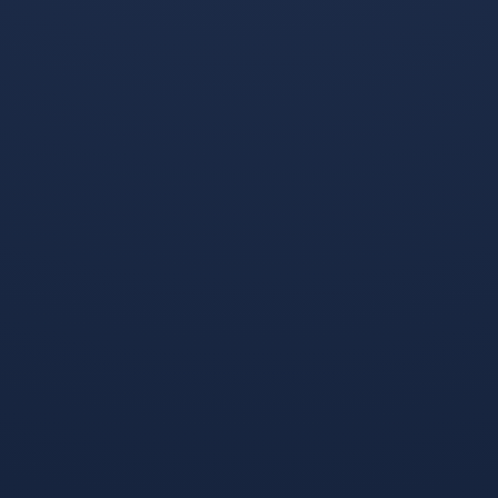
的素质，哈兰德无疑是这场比赛的绝对主宰，他用三个进球
和一次策动，完美诠释了现代中锋的全面性，而乌拉圭全队
上下，从后场的出球到中场的过渡，再到前场的致命一击，
形成了一套高效且流畅的体系，他们用实际行动证明，在这
个防守越来越严密的时代，极致的攻守转换效率，依然是克
敌制胜的法宝。
此役过后,乌拉圭以一场酣畅淋漓的大胜，在G组的出线竞争
中占据了绝对主动，哈兰德的名字，也注定将成为本届世界
杯上所有后卫的梦魇，对于哥伦比亚来说，这场惨败无疑是
一次沉重的打击，但小组赛还有机会，他们需要尽快从这场
失利的阴影中走出来，而对于全世界球迷而言，能见证这样
一场攻守转换流畅、球星光芒四射的经典对决，无疑是2026
年世界杯最大的馈赠之一。