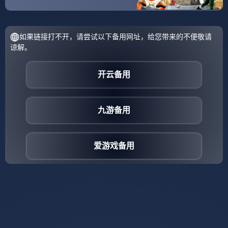
下半场易边再战,哥伦比亚孤注一掷地换上了三名进攻球员，
试图上演绝地反击，他们确实一度看到了希望，第55分钟，
哥伦比亚队长J罗开出精妙角球，后卫米纳利用身高优势头球
破门，将比分扳为1比2，这一刻，哥伦比亚看到了扳平的曙
光，看台上他们的球迷也重新燃起了希望，这支乌拉圭队展
现出了远超年龄的成熟和冷静，他们没有被这粒失球打乱节
奏，反而用更加坚决的防守和更加犀利的反击，扑灭了对手