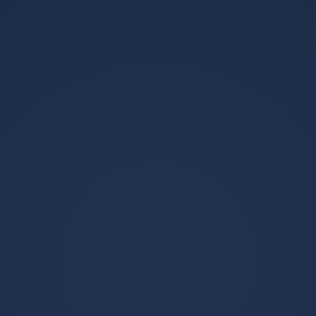
的反扑火焰。
随后,比赛彻底进入了“哈兰德时间”，第68分钟，乌拉圭后场
断球后形成三打三的反击机会，哈兰德并没有选择强行突入
禁区，而是在大禁区前沿突然急停，晃开角度后拔脚怒射，
皮球如同出膛的炮弹，带着强烈的旋转，直挂球门左上死
角，这记世界波让哥伦比亚门将毫无反应，3比1！哈兰德梅
开二度，几乎杀死了比赛的悬念。