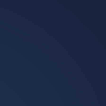
员相拥庆祝，而...
霆，团队篮球的终极胜
开云体育官方网站-卡瓦
利
当终场哨声划破汉堡港的夜
哈尔刷新纪录之夜，土
空,比分牌上冰冷的“2-1”凝固
了一段跨越九...
耳其用希腊的鲜血书写
开云体育app-贝蒂斯对
史诗
当皇家贝蒂斯那抹标志性的
阵洪都拉斯，斯通斯用
翠绿，遇上洪都拉斯国家队
深邃的蓝白条纹，一场...
防守艺术，在绿茵场写
下沉默诗篇
最近发表
开云官网2026-绝杀之夜！萨卡闪耀C组，厄瓜多
尔压哨破伊朗震惊2026世界杯
开云体育官方网站-拉什福德一剑封喉，泰国加纳
憾负，英格兰惊险挺进2026世界杯
开云APP-黑马奔腾，喀麦隆逆转奥地利挺进
2026世界杯决赛，吉鲁率队演绎传奇一夜