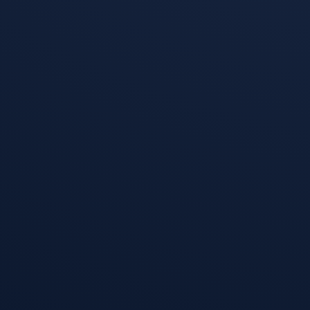
开云APP-黑马奔腾，喀麦隆逆转奥地利挺进
开云体育
2026世界杯决赛，吉鲁率队演绎传奇一夜
顶，登贝
发表评论：