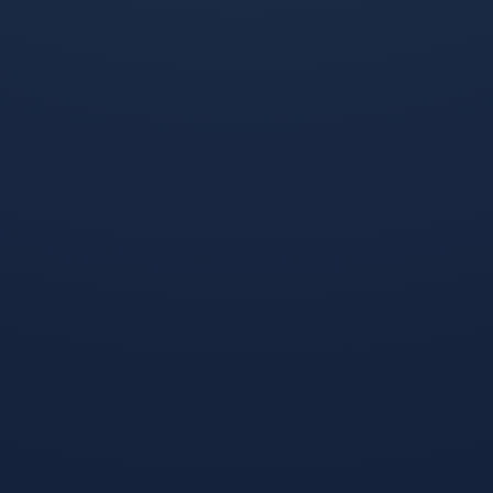
世界杯2026-绿茵冰火两重天，美加墨世界杯焦点战，冰岛碾压印度，阿诺德致命一击定乾坤
开云体育中国-哈兰德独造三球，乌拉圭攻守转换如行云流水，大胜哥伦比亚抢占G组出线先机