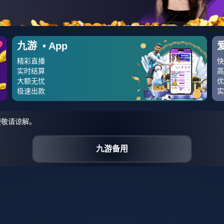
惊喜的是，年近不惑的法国射手吉鲁在哥斯达黎加阵中状态神
最耀眼的存在。
与外界预期截然不同的气势，中场核心特赫达在中圈附近送出直
转身打门，皮球贴着草皮窜入远角——1比0！这个进球让伊拉克
球迷陷入沉默，第23分钟，哥斯达黎加再次打出精妙配合，边锋
，皮球击中横梁下沿弹入网窝，2比0！短短二十多分钟,吉鲁就