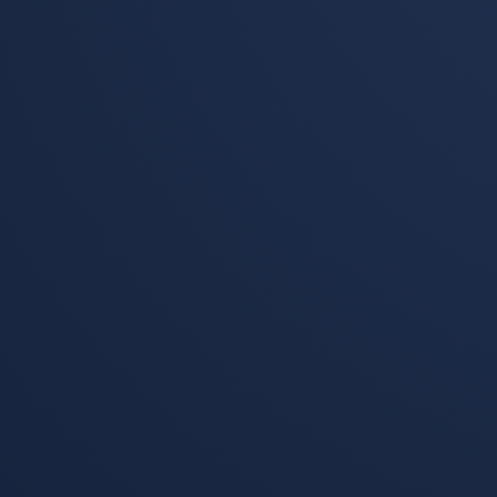
象深刻，吉鲁的加盟为这支球队提供了前场经
关键时刻出现在禁区内的致命位置——这正是
技，而哥斯达黎加队中场特赫达、博拉尼奥斯
点+年轻冲击力”的战术组合,在本场比赛中展
伊拉克队则需要在接下来的比赛中尽快做出调
影响球员的士气，下一场面对实力强劲的西班
留出线希望，而对于哥斯达黎加队来说，这场
阵新西兰和墨西哥的比赛，只要延续这样的状态
当终场哨声响起，哈利法国际体育场的大屏幕上打出“Cos
年世界杯的H组，因为哥斯达黎加队的这场横
的剧本如何书写,我们拭目以待。