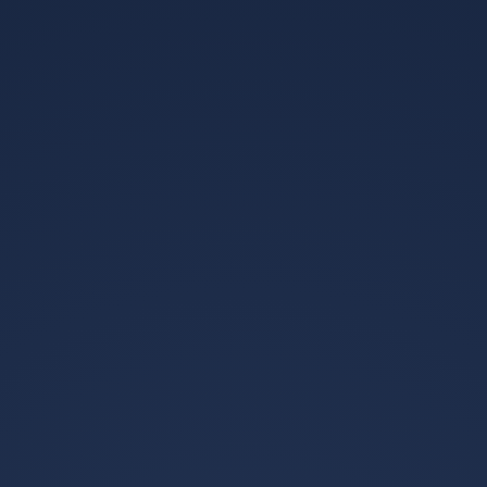
：“我只是做了我该做的事，这支球队非常年轻，充满活力，我只
，同组的另一场比赛中，夺冠热门西班牙队仅以2比1艰难战胜新
轮轮空，尚未亮相，原本被外界视为“陪跑”的哥斯达黎加，如今
，这支曾在亚洲杯上表现出色的球队，在这场比赛中暴露出了面
空球和快速反击的应对不足——吉鲁的两个进球恰恰都是利用了
2026年世界杯开赛前，外界对他的质疑声从未停止——37岁，
渊源的哥斯达黎加队，这一切都让他的世界杯之旅充满了不确定
面对伊拉克队年轻的后防线时，他用两粒进球和一个助攻做出了
门就完成2个进球，传球成功率达到惊人的91%，还贡献了2次关
疑他“年事已高”、“状态下滑”的声音黯然失色。