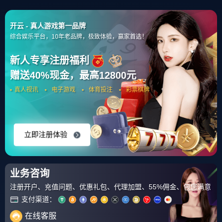
开云体育-2026世界杯生死战，越南碾压保加利
亚，哈基米带队绝境求生
2026-06-18 9:59:04
球星对决
开云美加墨
101
|
0
条评论
2026年世界杯预选赛的硝烟,从未像此刻这般浓烈，在亚洲区
与欧洲区附加赛的交汇点上，一场关乎命运的关键战在河内
美亭国家体育场打响，越南队坐镇主场，迎战欧洲劲旅保加
利亚，而同一夜，远在非洲区的另一片战场上，摩洛哥队核
心哈基米正用他的双脚，为球队的生死存亡拼尽最后一口
气。
这是一场注定载入史册的夜晚,两支球队，两个大洲，却在同
一个足球世界的坐标系里，书写着各自命运的转折。