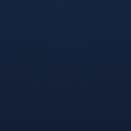
101
次浏览
开云体育世界杯-沙漠之狐掀翻三狮军团，摩洛哥2-1力克英格兰，登贝莱导演H组惊天冷门
开云平台-2026世界杯B组强强对话，捷克铁骑踏破瑞士军阵，齐耶赫魔翼闪耀全场