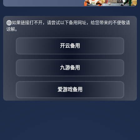
扳平比分后的喀麦隆，彻底释放出了所有的能量，他们的高
位压迫变得更加凶猛，边路与中路的配合也更加默契，布罗
佐维奇后撤至防线前方，充当起攻守转换的第一道“发牌器”，
每当芬兰队试图组织进攻，他总能在第一时间出现在关键区
域，完成拦截或破坏,随后迅速发动反击。