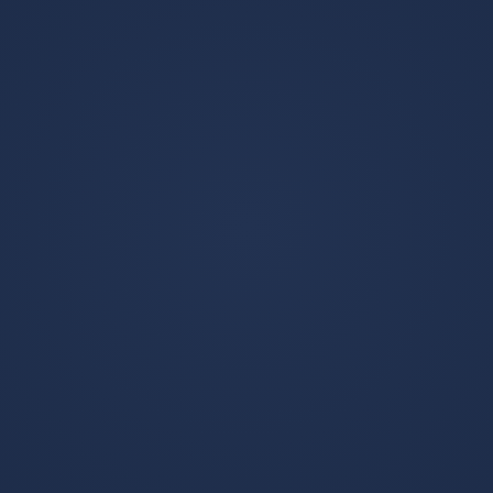
第71分钟，喀麦隆打出一次堪称经典的攻守转换，芬兰队边
路传中被喀麦隆中卫头球解围，皮球恰好落在布罗佐维奇脚
下，他没有选择控制节奏，而是瞬间将球分给左路的埃卡姆
比，自己则高速前插，埃卡姆比心领神会，沿左路内切后送
出一脚斜传，布罗佐维奇拍马赶到，在禁区内迎球怒射，皮
球直挂死角！2比1,喀麦隆反超比分！
这粒进球彻底击溃了芬兰队的心理防线，随后的比赛，喀麦
隆完全掌控了局面，布罗佐维奇依然不知疲倦地奔跑，组
织、拦截、调度，他的每一次触球都让芬兰队的防守如临大
敌，喀麦隆将2比1的比分保持到了终场,一场荡气回肠的逆转
就此诞生。
这场比赛，喀麦隆用铁血防守压制了芬兰的北欧风暴，又在
布罗佐维奇的带领下打出了行云流水的攻守转换，他们证明