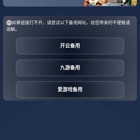
真正的高潮来得更为暴烈,第87分钟，保加利亚全线退守试图
保住平局，但乌兹别克斯坦的攻势如潮水般一浪高过一浪，
第89分钟，乌兹别克斯坦获得前场任意球，距离球门稍远，
约30米开外，绝大多数教练员在此时会选择回传控球，至少
将比赛拖入加时，但齐耶赫站在球前，他没有彷徨，抬头看
了看球门右上角，助跑、摆腿、发力——空气中爆出一声尖
锐的呼啸，皮球划出诡异的外旋弧线，精准地绕过人墙肩头
与耳侧的缝隙，在门将手指尖与横梁间不足一尺的空隙中坠
入网窝，3比2，绝杀。
哨响一刻,整座球场仿佛被施了魔法，不可思议地轰鸣颤抖，
齐耶赫跪倒在草坪上，双手掩面，泪水从指缝中渗出——这
位在荷甲、英超征战多年的球星，以他的双脚和意志，完成
了一场堪称史诗的逆转，他不再是那个被某些欧洲评论员贴
上“玻璃人”“更衣室不稳定因素”标签的流浪者，他是这支中亚