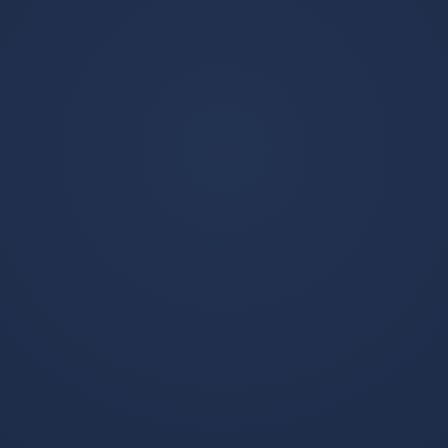
球队的定海神针，是世界杯历史上少有的，以一己之力改写
团队命运的绝境战士，赛后数据显示，齐耶赫全场跑动距离
高达13.6公里，关键传球4次，射门5次，过人成功率73%，而
那些没有出现在数据单上的——那次拼抢后膝盖渗血绑着绷
带继续战斗、两次拉起被铲倒的年轻队友、反复指向看台球
迷区示意不要放弃——才是他作为“带队”二字最沉重最闪亮的
注脚。
更深远的意义在于,这场逆转或许证明了，足球世界里从来不
存在绝对意义上的“弱旅”或者“鱼腩”，只存在尚未燃烧的灵魂
与足够庞大的信念，当乌兹别克斯坦的队员们在赛后围成一
圈，搭着肩膀跳起摄人心魄的“雄鹰之舞”，当整个中亚大陆的
电视机前爆发出的欢呼声串联成跨越时区的地震波，我们应
该承认，世界杯之所以迷人，从来不只因为是巨星们的独角
戏，而是每一次绝境之中的反击，每一个平凡身躯里迸发出