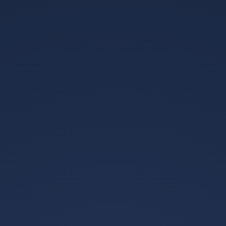
了瑞士反击的“发射基地”。
第78分钟，瑞士队通过一次教科书级别的快速反击锁定胜
局，门将索默手抛球发动进攻，三笘薰左路高速推进，吸引
了捷克三名防守球员后，他并没有贪功，而是冷静地将球横