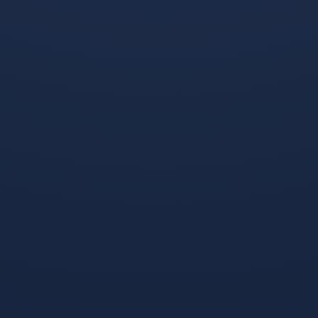
他在后场防守时的回追和补位同样积极,全场比赛他共有4次回
防到本方禁区前沿。
对于捷克队而言，这场失利无疑是沉重的打击，他们输给
的，不仅仅是瑞士队的整体战术执行力，更是一个人在边路
掀起的风暴，当三笘薰在边路带球时，你能看到捷克后卫眼
中那种既无奈又焦虑的眼神——他们不是不知道他下一步要
做什么,但就是挡不住。
世界杯需要这样的“异类”
这场B组焦点战，最终以瑞士队的完胜告终，三笘薰用两粒进
球和无数次犀利突破，向全世界证明了顶级球员的价值——
在世界杯这样的大赛中，一个能够以一己之力改变战局的“爆
点”有多么珍贵。