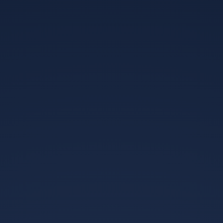
到裂痕，第23分钟，德布劳内回撤到本方半场接球，伊朗两名防
一记精准的斜长传撕开了伊朗防线的右路空档，克罗地亚边锋佩
里奇门前抢点破门！1:0，克罗地亚取得领先，这粒进球完美诠
线,而是用视野和传球精准度找到防守薄弱环节。
的战术纪律性，他们迅速调整心态，重新收缩防线，用五后卫体
十几分钟内试图扩大战果，但伊朗的防守如同铜墙铁壁，一次次
朗抓住克罗地亚后防一次配合失误，前锋塔雷米凌空抽射破门，