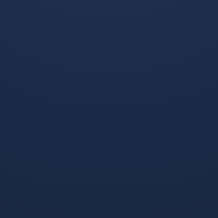
取得了这场强强对话的胜利。
参与了全部三个进球，堪称全场最佳，他的每一次触球都让伊朗
而克罗地亚在领先后的战术调整——从控球改为防守反击,也展现
置，更向世界展示了现代足球中战术灵活性、巨星个人能力与团
，但他们展现出的战术纪律和战斗意志同样赢得了尊重，C组的
示,或许将成为本届世界杯的经典教材。