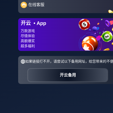
异：克罗地亚以技术流中场和顽强意志著称，
上风,将直接影响小组出线乃至后续淘汰赛的走
当主裁判吹响开场哨的那一刻，比赛便进入了
采取高位逼抢，试图用身体对抗和节奏打乱克
亚中场核心德布劳内与队友的联系，用两名防守
奏效,克罗地亚几次试图从中路渗透都被伊朗