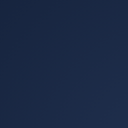
将比分扳成1:1，这个进球不仅让伊朗士气大
下半场成为德布劳内个人表演的舞台，第55
德布劳内连续假动作晃出传球空间，一记隐蔽
克罗地亚再次领先，这粒进球让伊朗主教练在
球路线,却输给了德布劳内那一瞬间的天赋爆发