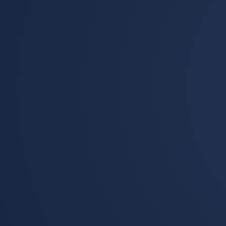
伊朗在两次落后后展现出惊人的韧性，第70
奇神勇地将球扑出，这次险情让克罗地亚主帅
此前的控球打法，主动让出中场控球权，用密
会,这个战术调整堪称神来之笔。
第82分钟，正是德布劳内后场断球后的一记
跟进的科瓦契奇补射破门，3:1！这个进球彻