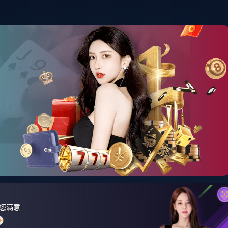
世界杯
巡礼
球星对决
历届冠军
与巨星闪光，2026世界杯C组强
伊朗，德布劳内闪耀全场
154
|
0
条评
2026年世界杯C组迎来了一场堪称“火星撞地球”的巅峰对决
，更被外界视为提前上演的淘汰赛级别较量，两支球队风格迥