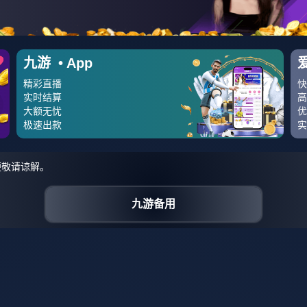
伊朗则以铁血防守和快速反击闻名，谁能在这场强强对话中占据
势。
令人窒息的高速运转，伊朗队一改往日稳守反击的姿态，开场便
罗地亚的传控体系，伊朗队的战术部署极为明确——切断克罗地
型中场对其进行贴身“照顾”，开场前15分钟，伊朗的压迫确实
队员强悍的身体对抗化解。