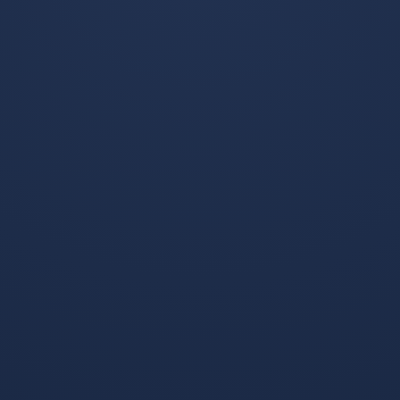
而西班牙整场比赛的“中场控制稳定”，则为这粒绝杀提供了最
坚实的土壤，佩德里的传球调度，加维的攻守转换，梅里诺
的拦截覆盖，让西班牙始终牢牢掌控着比赛节奏，伊朗队并
非没有机会，但每一次反击都在西班牙中场的绞杀中被扼
杀，数据不会说谎：全场比赛，西班牙传球成功率高达89%，
中场球员总计跑动距离突破四万米，正是这种稳定的中场控
制,为前锋线创造了对手体能崩溃的窗口期。
赛后，伊朗主帅在新闻发布会上长叹一口气：“我们战斗到了
最后一秒，但西班牙的中场让我们无法喘息，梅西用了四届