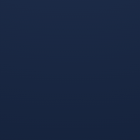
世界杯才圆梦，而姆巴佩，这个年轻人正在用他的方式书写
新的传奇。”这番话道出了比赛的真相——在世界杯的舞台
上，团队纪律能走到四分之一决赛，但最终夺取胜利的,往往
需要那一点巨星的光芒。
2026年的这个夜晚，西班牙用稳定的中场控制撑起了骨架，
用姆巴佩的致命一击注入了灵魂，绝杀不只是一种结果，更
是一种姿态——当所有人以为比赛将进入加时，当伊朗球迷
已经在幻想点球大战，西班牙和姆巴佩告诉他们：世界杯的
剧本，往往由那些不甘平庸的人书写，这记绝杀，不仅是西
班牙通往半决赛的门票，更是足球永恒魅力的再证明：只要
终场哨未响,就没有什么不可能。