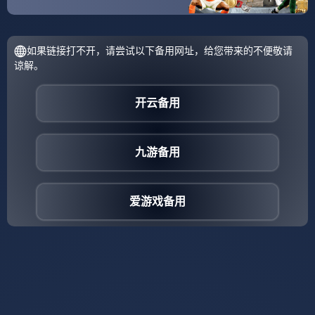
地，一道黑色的闪电从人群中杀出——姆巴佩！他如同猎豹
般捕捉到落点，迎球半转身凌空抽射！皮球带着强烈的旋转,
直挂球门死角！
1比0！绝杀！
这一刻，整个球场陷入了疯狂，西班牙的替补席冲入场地，