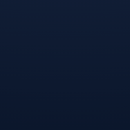
开云体育中国-沙漠风暴
开云体育平台APP-死神
开云体育世界杯-蓝衣军
席卷绿茵，伊拉克爆冷
降临！加维一剑封喉，
团的绝唱，2026世界杯A
击败哥斯达黎加，哈兰
美国完胜巴西挺进2026
组关键战，意大利险胜
德引领进攻狂潮
世界杯十六强
保加利亚，塔雷米带队
取胜
发表评论：