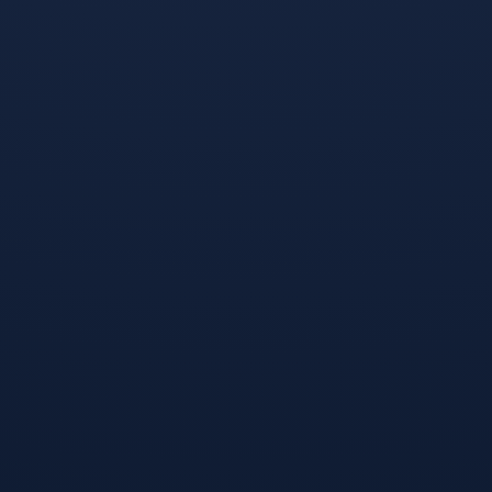
112
次浏览
开云APP-东方的奇迹，2026世界杯，印度压垮挪威，凯恩终场绝唱
开云体育入口-沙漠之鹰与安第斯雄鹰的较量，莱万多夫斯基一剑封喉，乌兹别克斯坦首战告捷
开云体育中国-沙漠风暴
开云体育平台APP-死神
开云体育世界杯-蓝衣军
席卷绿茵，伊拉克爆冷
降临！加维一剑封喉，
团的绝唱，2026世界杯A