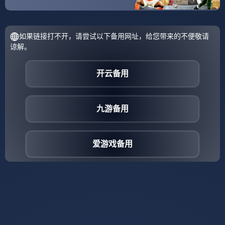
在沙漠中生长的仙人掌，看似贫瘠却根深蒂固，门将多次做
出关键扑救，中后卫的拦截和解围数据不断攀升，甚至连前
锋都不得不回防到禁区参与头球解围。
比赛第68分钟,奇迹再次上演，又是萨卡——他在左路接到队
友的长距离转移后，面对摩洛哥两名防守球员的包夹，没有
丝毫犹豫，直接人球分过，用不可思议的速度冲入禁区，就
在所有人都以为他要射门的瞬间，萨卡展现了他超越年龄的
冷静，轻轻横敲给中路无人防守的队友，后者一蹴而就，
2:0！萨卡在这次进攻中不仅展现了惊人的爆发力，更展现了
他作为战术执行者的智慧，主帅赛后透露：“我们需要一位能
够瞬间改变比赛节奏的球员，萨卡就是那个人，今天他的表
现甚至超出了我们的预期。”