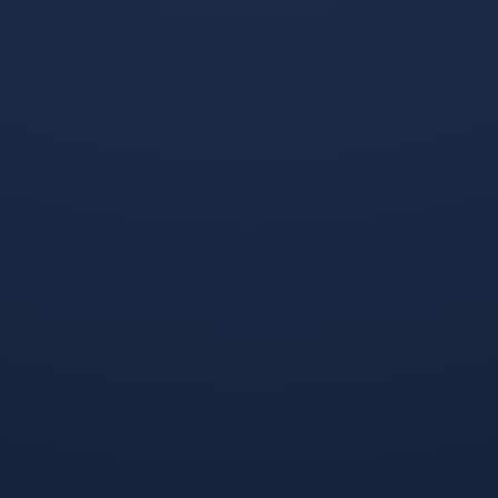
当哈利法国际体育场的灯光渐渐暗淡,哥斯达黎加球员肩并肩
走向观众席向球迷致谢时，你仿佛能听到一个声音在沙漠中
回响：只要还有希望，奇迹就不会结束，2026年世界杯的H
组，因为这场防守反击的经典之作，注定要被历史铭记，而
对哥斯达黎加而言，这只是他们征途的开始，他们还将面对
更强大的对手，但今天，他们赢得了全世界的尊重。