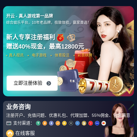
开云FIFA-沙漠绿洲的奇迹，2026世界杯H组哥斯
达黎加用钢铁防线与闪电反击击碎摩洛哥
2026-06-23 16:18:57
世界杯
开云美加墨
112
|
0
条评论
2026年6月18日,卡塔尔阿尔拉扬的哈利法国际体育场内，当裁
判吹响终场哨音的那一刻，整个哥斯达黎加替补席如潮水般
涌入场地，记分牌上赫然显示着令人难以置信的比分——哥
斯达黎加2:1摩洛哥，在这场被外界普遍认为实力悬殊的H组
小组赛中，中美洲小国用最经典的防守反击战术，给非洲劲
旅上了一堂生动的足球战术课，而英格兰借将萨卡，成为这
场沙漠绿洲奇迹中最耀眼的那颗星。
赛前,几乎所有媒体和球迷都预测摩洛哥将轻松取胜，作为非