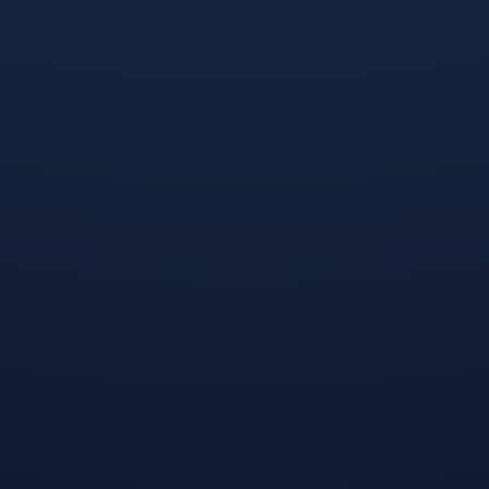
106
次浏览
开云下载-沙漠风暴席卷冰原，伊朗横扫冰岛，坎塞洛独造三球闪耀2026世界杯F组
开云下载-2026世界杯H组焦点战，英格兰横扫伊拉克，哈兰德独造三球主导比赛
开云体育中国-沙漠风暴
开云体育平台APP-死神
开云体育世界杯-蓝衣军
席卷绿茵，伊拉克爆冷
降临！加维一剑封喉，
团的绝唱，2026世界杯A
击败哥斯达黎加，哈兰
美国完胜巴西挺进2026
组关键战，意大利险胜
德引领进攻狂潮
世界杯十六强
保加利亚，塔雷米带队