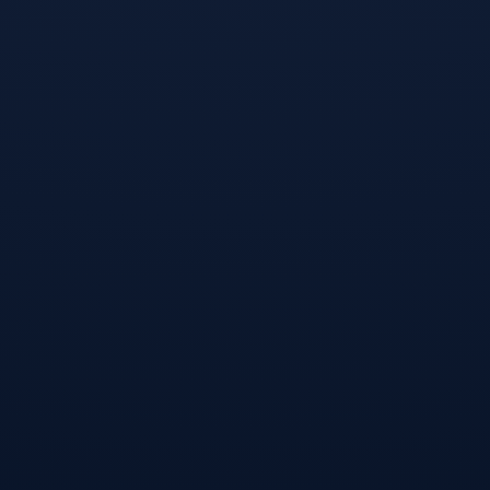
取胜
发表评论：