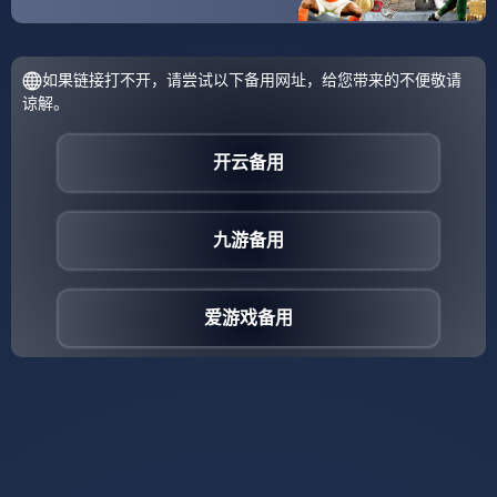
比分落后的哥斯达黎加试图加快节奏,但每一次进攻都撞上了
摩洛哥的铜墙铁壁，这支球队的防守体系令人叹为观止：两
名边后卫阿什拉夫与马兹拉维不仅速度惊人，更拥有顶级的
预判能力，他们总能出现在最危险的位置；中后卫组合赛斯
与阿格德更是不给对手任何轻松射门的机会，真正让哥斯达
黎加感到绝望的，是门线上那个身高近两米的身影。
库尔图瓦,这位曾随比利时队征战多届大赛的世界顶级门将，
在归化摩洛哥后迅速成为球队的定海神针，第31分钟，哥斯
达黎加前锋坎贝尔在禁区内获得绝佳机会，他晃开角度后的
大力抽射直奔死角，就在全场摩洛哥球迷的心提到嗓子眼的
瞬间，库尔图瓦如同猎豹般侧身扑出，用指尖将球拨出底
线，这一扑救，堪称本届世界杯至今最精彩的瞬间之一，慢