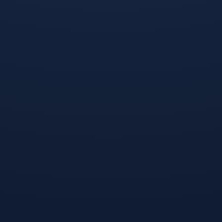
107
次浏览
开云体育2026-世界杯争冠战，克罗地亚逆转秘鲁，萨内抢眼表现与门将神勇铸就经典
开云下载-北欧铁骑击碎蓝衣军团，瑞典强硬对抗下的罗德里戈闪耀全场
开云APP-黑马奔腾，喀
开云体育入口-大漠雄鹰
开云体育官网-红魔咆
麦隆逆转奥地利挺进
折翼，三狮军团登顶，
哮，东欧铁骑亮剑，