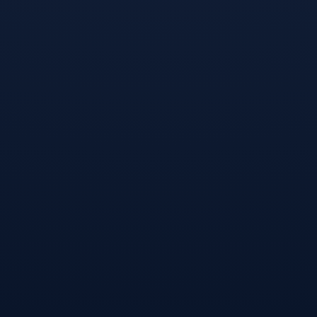
2026世界杯决赛，吉鲁
登贝莱导演H组巅峰对决
2026世界杯D组上演经典
率队演绎传奇一夜
攻防战
发表评论：