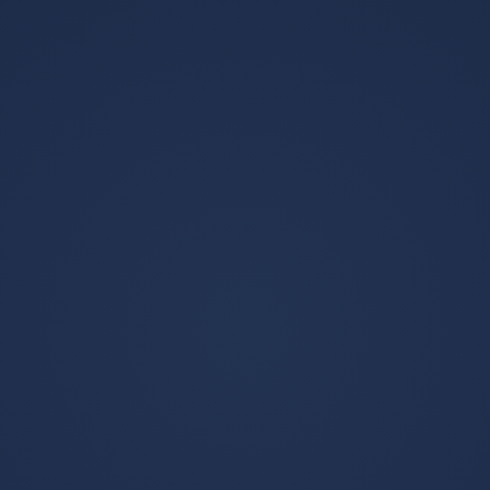
是处于第二落点的萨卡，当格瓦迪奥尔的头球攻门被索默扑
出时，萨卡犹如一道闪电般出现在球门线前，他没有选择惯
常的抽射，而是用一个极其冷静的脚内侧垫射，将球从容地
推入球门远角，3比2！帽子戏法！萨卡在球门线前的冷静，
与他脸上犹带稚气的神情形成了鲜明对比，这一刻,整座卢塞
尔体育场陷入了疯狂。