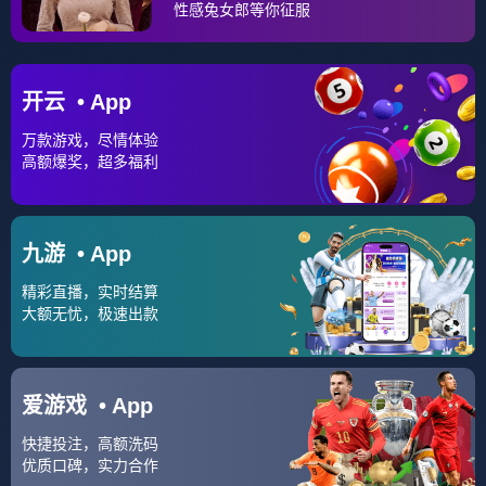
第12分钟，比赛迎来第一个转折点，姆巴佩在左路接到中场
长传，他没有选择惯常的强行突破，而是在观察队友跑位
后，用一记巧妙的脚后跟回敲，将球精准地送到插上的保加
利亚中场核心科斯塔迪诺夫脚下，后者不作调整，直接起脚
远射，皮球如炮弹般直挂球门死角，1:0！整个体育场陷入沸
腾，而这个进球的精华，不在于射门的精彩，而在于姆巴佩
在接球瞬间做出的判断——他放弃了个人英雄主义，选择了
最合理的团队配合,这正是近年来姆巴佩球风转变的最佳体
现。
随后的比赛，保加利亚队持续施压，姆巴佩不再局限于边路
突击，而是频繁回撤到中场拿球，与队友形成连续的一脚出
球配合，第34分钟，保加利亚队打出一次令人窒息的团队配
合：从门将发起，经过中场五脚连续传球，最后姆巴佩在禁
区弧顶背身拿球，顺势将球搓向右侧空当，右后卫迪米特洛
夫高速插上，低射远角得手，2:0！这次进攻中，姆加配的跑