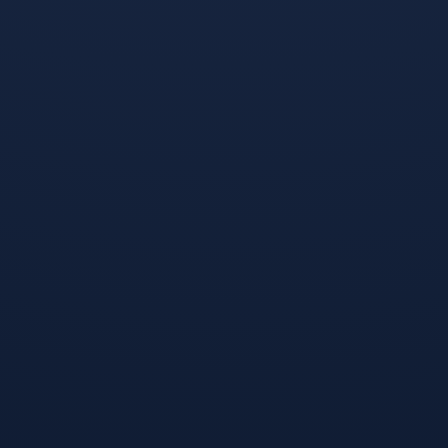
160
次浏览
开云体育官方网站-逆转之夜，瑞典3-2力克比利时，哈兰德主宰D组焦点战
开云体育登录-梦幻联动，当德布劳内化身泰国大脑，巴西桑巴在E组遭遇极致默契狙击