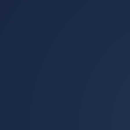
钟，比赛迎来了转折点——日本队后场断球后
过匈牙利防线，找到了高速前插的锋线尖刀努
这一刻,时间仿佛凝固，努涅斯在禁区左侧接
晃开角度，随即用右脚兜出一记弧线球，皮球
间沸腾，日本队的替补席和看台上的日本球迷
这粒进球,完美诠释了努涅斯作为顶级射手的大
繁回撤，在进攻端时刻保持对防线的压迫，他
供了关键的战术支点。
决胜时刻：匈牙利狂攻未果，
失球后的匈牙利队陷入了疯狂的反扑,他们换上
分钟，匈牙利队获得角球机会，后点包抄的球
将球挡出底线，第88分钟，匈牙利队禁区外