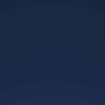
的致命一击
分钟的防守拉锯战中，日本队始终没有放弃反击的信念，第73分