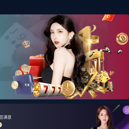
球星对决
巡礼
世界杯
历届冠军
线与闪电一击，日本力克匈牙
26世界杯新篇章
120
|
0
条评
之下燃至白热化阶段，在这场被视为“生死之战”的1/8决赛中，亚洲
刀努涅斯的致命一击，以1比0力克欧洲劲旅匈牙利，昂首挺进八