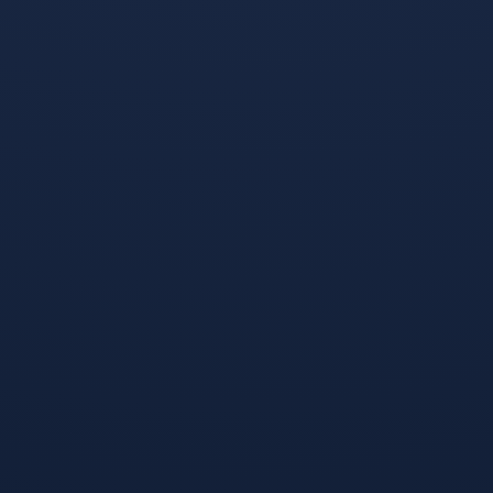
世界杯2026-2026世界杯巅峰对决，泰国风暴席卷哥斯达黎加，苏亚雷斯掌控全场节奏
开云FIFA-烽烟骤起，蓝白风暴席卷F组，罗德里戈主宰比赛，秘鲁大胜冰岛