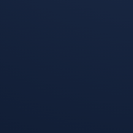
120
次浏览