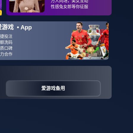
世界杯
MORE>
开云体育中国-沙漠风暴席卷绿茵，伊
07-04
拉克爆冷击败哥斯达黎加，哈兰德引
领进攻狂潮
开云体育平台APP-死神降临！加维
07-04
一剑封喉，美国完胜巴西挺进2026世
界杯十六强
匈
开云体育世界杯-蓝衣军团的绝唱，
07-03
2026世界杯A组关键战，意大利险胜
保加利亚，塔雷米带队取胜
开云体育在线-雄狮怒吼，喀麦隆惊险
07-02
拿下2026世界杯半决赛
世界杯2026-2026世界杯巅峰对决，
07-02
泰国风暴席卷哥斯达黎加，苏亚雷斯
掌控全场节奏