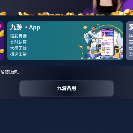
志与纪律的终极对决。
日本以静制动
质出众、对抗强硬著称的他们，从一开始就向日本队施加了极大的
，匈牙利人试图用最直接的方式撕开日本队的防线，第8分钟，
远射，皮球如炮弹般飞向球门死角，所幸日本门将权田修一反应
住了军心。
帅森保一赛前布置的防守策略清晰而有效：收缩阵型、压缩空间、
卫，日本队用纪律性极强的区域防守，一次次瓦解了匈牙利队的
区的机会屈指可数，这种“以静制动”的策略，让日本队在半场结
如何炼成的