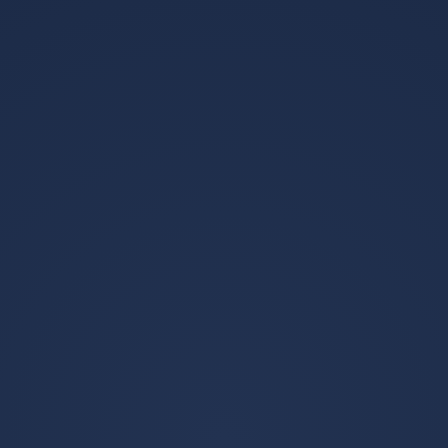
迅速发动反击，中场核心田中碧送出一记精准的斜长传，皮球越
涅斯。
球后，面对出击的匈牙利门将，他没有急于射门，而是冷静地扣球
绕过门将的指尖，贴着远门柱内侧飞入网窝，1比0！整个球场瞬
爆发出震耳欲聋的呐喊声。
心脏与终结能力，全场比赛他跑动距离超过11公里，在防守端频
的存在，让匈牙利队不敢全力压上，为日本队的防守反击策略提
日本守住胜利
了三名进攻球员，全线压上，试图在最后时间内扳平比分，第82
员近距离头球攻门，但日本队门将权田修一再次上演神级扑救，
的远射击中横梁，日本队再次逃过一劫。