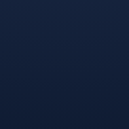
101
次浏览
开云下载-极光闪耀利马，冰岛险胜秘鲁，齐耶赫导演F组死亡之组首轮大戏
开云体育-铁血征途，2026世界杯，阿联酋重演历史，费利克斯率队完胜丹麦
开云APP-黑马奔腾，喀
开云体育入口-大漠雄鹰
开云体育官网-红魔咆