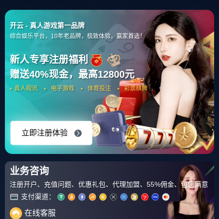
开云体育世界杯-绿茵绝唱，乌拉圭铁血逆转德
国，加维一剑封喉定乾坤
2026-07-01 7:53:43
球星对决
开云美加墨
101
|
0
条评论
2026年7月2日,多瑙河畔的慕尼黑安联球场，夜幕低垂，暮色
中夹杂着紧张的空气，这座能容纳七万五千名观众的足球圣
殿座无虚席，所有人都屏息凝神，目光紧锁在草皮中央那个
跳动的皮球上，2026世界杯G组的生死之战，乌拉圭对阵德
国，一场关乎出线命运的对决，正进入最令人窒息的时刻。
比赛已经进行到第88分钟,记分牌上显示着刺眼的数字：德国
2:1乌拉圭，德意志战车似乎已经将胜利收入囊中，全场德国
球迷的欢呼声一浪高过一浪，仿佛已提前奏响了晋级十六强