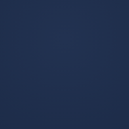
,更对亚洲足球的发展具有里程碑式的意义，长期以来，亚洲球队
依靠身体对抗和顽强防守与欧美强队周旋，伊朗队在这场比赛中展
完全可以通过技术层面的提升，在足球最高舞台上与任何对手一
佐证了这一趋势，亚洲足球正在从“黑马”逐渐转变为“常态竞争
重塑各洲际足球的格局，控球不再只是南美和欧洲球队的专利，战
地区的球队能够在技术层面与顶级强队抗衡，伊朗队的崛起正是