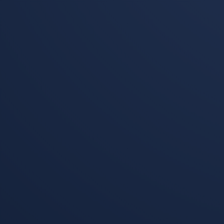
这一趋势的缩影，它向世人展示了足球世界多
逐渐稀释，而新兴力量正在不断涌现，这种良
随着这场关键战的胜利,伊朗队距离世界杯淘
球哲学和对技术的追求，当亚洲球队不再只是
的新篇章已然开启，坎塞洛和他的弟子们用实
的方式，而这场4比1的胜利，注定将成为伊