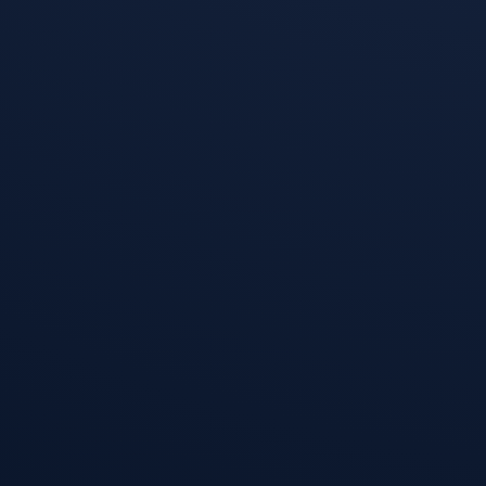
发表评论：