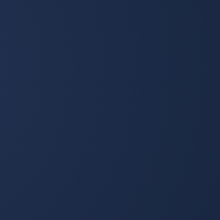
开云体育中国-北欧风暴席卷绿茵，瑞典血洗比利
时，托纳利化身中场主宰
开云体育APP下载-沙漠雄狮怒吼，摩洛哥2-1力
克伊拉克，努涅斯闪耀世界杯H组
开云体育中国-沙漠风暴席卷绿茵，伊拉克爆冷击
败哥斯达黎加，哈兰德引领进攻狂潮
开云体育平台APP-死神降临！加维一剑封喉，美
国完胜巴西挺进2026世界杯十六强
开云官网-致命一击，乌拉圭的战术革命与内马尔
在2026世界杯G组的王者时刻
开云体育入口-大漠雄鹰折翼，三狮军团登顶，登
贝莱导演H组巅峰对决
开云FIFA-高原之鹰振翅高飞，厄瓜多尔完胜加
纳，吉鲁主宰2026世界杯C组焦点战
标签列表