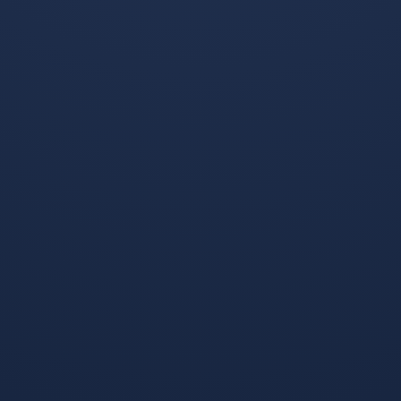
元共生的可能性，在未来的足球版图中，传统强队的优势正在被
性竞争最终将推动整个足球运动的发展。
汰赛的目标更进一步，但比出线更重要的，是这支球队展现出的足
依靠身体和意志力，而是开始踢出有控制力的足球时，足球世界
际行动向世界证明：足球的魅力不仅在于结果，更在于追求胜利
朗足球乃至亚洲足球发展史中不可或缺的一页。