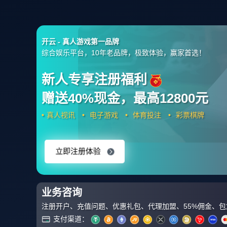
首页
球队
开云FIFA-波斯铁骑
塞洛导演控球革命
2026-06-22 11:49:04
球星对决
开云美加墨
2026年世界杯C组关键战,当伊朗队以4比1
比赛不仅改写了C组的出线格局，更宣告了一