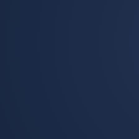
这场胜利不仅让伊朗队在C组中占据有利位置
在世界杯舞台上总是扮演着“打铁”的角色，
示出的控球能力和战术执行力，证明亚洲球队
较高下，日本、韩国等亚洲劲旅近几年的进步也
者”。
从更宏大的视角来看,足球战术的全球化正在
术理念的传播和球员培养体系的完善，让更多