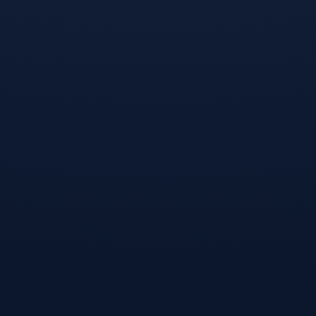
开云官网2026-绝杀之
开云体育官方网站-拉什
开云体育中国-北欧风暴
夜！萨卡闪耀C组，厄瓜
福德一剑封喉，泰国加
席卷绿茵，瑞典血洗比
多尔压哨破伊朗震惊
纳憾负，英格兰惊险挺
利时，托纳利化身中场
2026世界杯
进2026世界杯
主宰
发表评论：