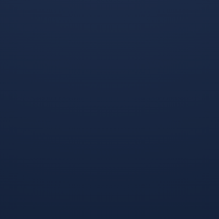
足联主席因凡蒂诺赛后发文称赞这是“世界杯历史上最伟大冷
门之一”时，足球世界的版图，正在悄然改写，豪门对决强强
对话，印度用坚韧与勇气证明——梦想没有边界，绝杀不分
强弱，2026世界杯，印度，来了。