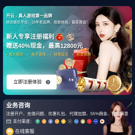
世界杯2026-费利克斯一剑封喉，印度绝杀比利时
震撼2026世界杯
2026-06-13 19:44:19
球队巡礼
开云美加墨
150
|
0
条评论
2026年世界杯,注定载入史册，当所有人都在期待着传统豪门
的巅峰对决时，一场足以颠覆足球世界格局的惊天冷门，在
多伦多的夜空下悄然上演，印度队，这支此前从未在世界杯
淘汰赛阶段赢过球的亚洲劲旅，凭借费利克斯在补时第7分钟
的绝杀，以3-2击败了世界排名第二的“欧洲红魔”比利时，昂
首挺进八强，这一刻，整个足球世界集体陷入疯狂。
比赛从一开始就充满了豪门对决的紧张与刺激,比利时全主力
出战，德布劳内与库尔图瓦这对老搭档，一个在中场穿针引