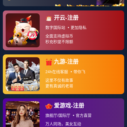
线，一个镇守龙门力保不失，开场仅12分钟，德布劳内一记
标志性的弧线球直挂死角，比利时1-0领先，强强对话中先丢
一球，印度队并未慌乱，他们在本届世界杯上的表现已经证
明了——这支亚洲球队早已今非昔比。
费利克斯,这位拥有着葡萄牙血统却选择代表印度出战的前
锋，开始接管比赛，第28分钟，他接到队友长传后连续变向
晃过两名比利时后卫，左脚爆射近角，皮球贴着立柱飞入网
窝，1-1，进球后的费利克斯没有过多的庆祝，他冷静地指挥
队友向前压迫，眼中闪烁着一种超越年龄的坚定，这不仅仅
是一个进球，这是印度足球历史上第一个世界杯淘汰赛进
球。
比利时作为传统豪门,自然不会轻易缴械，下半场开场不久，
卢卡库利用身体优势强行挤开印度防线，头槌破门，比分再
次改写为2-1，欧洲红魔似乎重新掌握了比赛节奏，但足球的