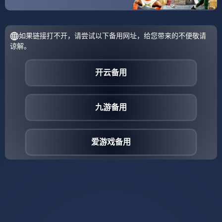
但这只是开始。
下半场，哥伦比亚人依然没有放弃，他们的体能优势开始显
现，连续几次快速推进让德国后防风声鹤唳，第58分钟，哥
伦比亚获得前场任意球，J罗的弧线球直奔死角，却被诺伊尔
神勇托出横梁，第63分钟，哥伦比亚中卫米纳在角球中头球
击中横梁,德国队逃过一劫。
局势愈发紧张，德国队的年轻球员们开始急躁，传球失误增
多，场上不断出现人仰马翻的场面，就在这时，莫德里奇站
了出来，第71分钟，他在中场拿球，面对三名哥伦比亚球员
的包围，他先是一个假动作晃开一人，紧接着用外脚背送出
一记手术刀般的直塞，直接撕开了哥伦比亚整条防线——穆
西亚拉插上，单刀，冷静推射远角得手！2:1,德国队反超！
阿兹特克体育场瞬间炸裂，德国球迷的欢呼声震耳欲聋，而