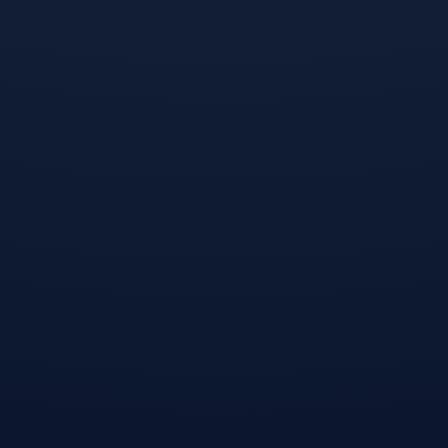
开云官网2026-绝杀之
开云体育官方网站-拉什
开云体育中国-北欧风暴
夜！萨卡闪耀C组，厄瓜
福德一剑封喉，泰国加
席卷绿茵，瑞典血洗比
多尔压哨破伊朗震惊
纳憾负，英格兰惊险挺
利时，托纳利化身中场
2026世界杯
进2026世界杯
主宰
发表评论：