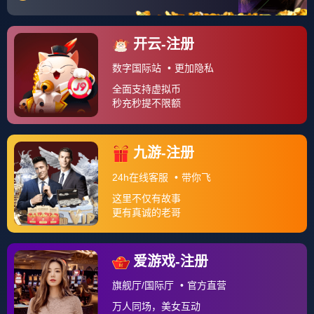
线路，第17分钟，哥伦比亚的冒险收获了回报——一次快速
反击中，边锋迪亚斯内切后横敲，后插上的J罗迎球怒射，皮
球贴着草皮窜入死角，1:0,哥伦比亚球迷看台瞬间化作黄色的
火山。
德国队陷入了困境，此前的两场比赛，他们一胜一负，若输
掉这场，四年来所有的努力将化为泡影，场边的德国主帅眉
头紧锁，他看向替补席，目光落在了那个满头银发的身影上
——莫德里奇，是的，他没有首发，因为德国队想要更年
轻、更快的节奏，但现在,他别无选择。
第32分钟,莫德里奇替补登场。
这是一次注定载入史册的换人。
莫德里奇上场后，德国队的进攻突然有了“魂”，他并不追求跟
哥伦比亚人拼速度，而是在中场冷静地接球、转身、分球，