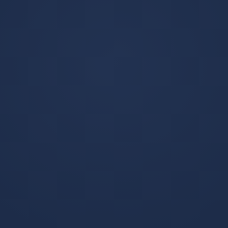
哥伦比亚人则陷入了沉默，但莫德里奇的表演还没有结束，
第83分钟，当哥伦比亚全线压上试图扳平比分时，又是莫德
里奇在后场断球后，一脚超过四十米的长传找到前场的哈弗
茨，后者带球突入禁区被放倒——点球！莫德里奇亲自站上
十二码点，他深吸一口气，助跑，假动作骗过门将，轻轻将
球推入右下角，3:1,杀死比赛！
裁判吹响终场哨的那一刻，莫德里奇跪倒在场中央，队友们
蜂拥而上将他淹没，他出场58分钟，36次传球，成功率94%，
创造3次得分机会，1次助攻，1个进球——这就是38岁的莫德
里奇交出的答卷。