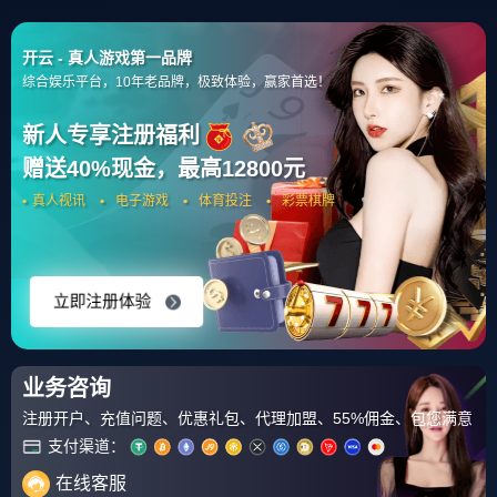
开云体育平台APP-魔笛悠扬，哥伦比亚折戟—莫
德里奇导演经典逆转，德国战车驶向十六强
2026-06-13 7:29:18
球队巡礼
开云美加墨
151
|
0
条评论
2026年盛夏，阿兹特克体育场的穹顶之下，八万名球迷的呐
喊汇成一片沸腾的海洋，世界杯G组第三轮，哥伦比亚对阵德
国——这是一场生死战，赢者晋级，败者回家，赛前，没有
人想到，决定这场比赛的，竟然是一位38岁的老将：卢卡·莫
德里奇。
哥伦比亚人开场后气势如虹，他们知道，只要打平，就能凭
借净胜球优势压过德国，他们从第一分钟起就展开高位逼
抢，中场三人组像三头饥饿的猎豹，疯狂撕咬德国队的出球