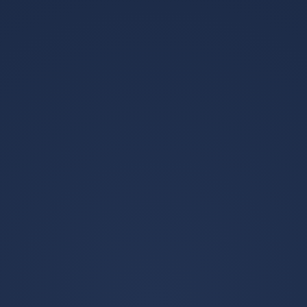
应、分球，像一块磁石，吸引着尼日利亚的防守球员，然后
冷静地将球转移到防守最薄弱的一侧，下半场第54分钟，又
是京多安策动的反击，他在中场接到门将的手抛球，面对两
名尼日利亚球员的夹击，用一个灵巧的转身摆脱，随即送出
一记直塞，皮球从尼日利亚中后卫与边后卫之间的缝隙穿
过，加拿大右边锋高速插上，低射远角得手，2:0，京多安的
“闪耀”，不仅仅是数据上的助攻，他让加拿大的防守反击从一
种简单的战术，升华为一种艺术，他总能在最恰当的时机，
用最合理的方式处理球，让对手的每一次逼抢都显得徒劳无
功。
尼日利亚彻底陷入了混乱,他们无法撕开加拿大的铁桶阵，也
无法遏制京多安在中场的串联，更致命的是，加拿大在反击
中的效率高得惊人，他们在全场仅有38%控球率的情况下，把
握住了两次绝佳机会，而这两次机会，全部来自京多安的策
划，比赛第79分钟，京多安亲自完成了最后一击，一次快速