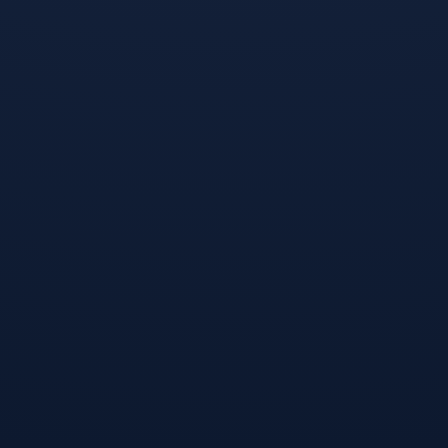
开云体育登录-摩洛哥铁骑踏破险阻，坎塞洛一剑封喉定乾坤—2026世界杯H组紧凑对决纪实
开云体育-致命一击与神勇扑救，2026世界杯B组捷克完胜瑞士，库尔图瓦成关键先生
开云官网2026-绝杀之
开云体育官方网站-拉什
开云体育中国-北欧风暴
夜！萨卡闪耀C组，厄瓜
福德一剑封喉，泰国加
席卷绿茵，瑞典血洗比
多尔压哨破伊朗震惊
纳憾负，英格兰惊险挺
利时，托纳利化身中场
2026世界杯
进2026世界杯
主宰
发表评论：