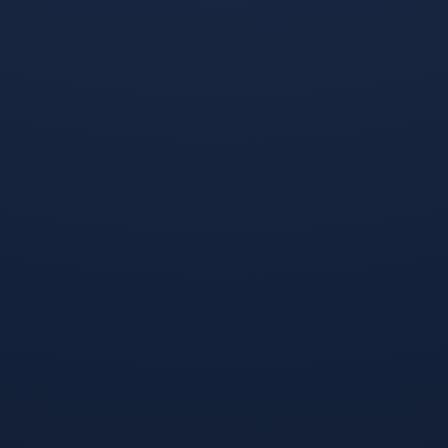
之巅，俯瞰众生，加拿大，这个曾经在足球版图上默默无闻
的国家，即将在决赛的舞台，书写属于他们的传奇，而这一
切的起点，都源于这场半决赛中，那一次次犀利的反击，和
京多安那一次次闪耀全场的瞬间。
149
次浏览