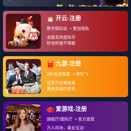
人群中穿梭、传球、射门、指挥的灵动身影，成为全场最耀
眼的星辰——伊尔凯·京多安，他在这场半决赛中，真正做到
了“闪耀全场”。
比赛哨声响起,尼日利亚率先发难，他们试图利用速度和身体
优势，在开场阶段打乱加拿大的节奏，非洲球队的进攻如同
骤雨般猛烈，左右两条边锋像两把尖刀，频繁向加拿大的禁
区腹地穿插，加拿大早已不是那个在世界杯舞台上唯唯诺诺
的青涩新军，他们的防守体系如同精密运转的齿轮，三条线
之间保持着近乎完美的距离，每一次尼日利亚的进攻渗透，
都会被加拿大后防以精准的卡位和果断的铲断化解，更重要
的是，加拿大并非被动挨打，他们的防守，从一开始就暗藏
着致命的杀机。
这正是加拿大本场比赛的战术灵魂——防守反击，看似让出
控球权，实则编织了一张巨大的网，尼日利亚每一次前压，