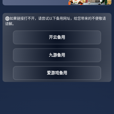
边锋或插上的边后卫往往能获得大量空当，挪威队的进攻呈
现出良好的层次感，第一波冲击未果，第二梯队立刻跟上施
压，形成持续围攻。
哈兰德则是这条得分链条上最致命的终结点,他不仅完成了“吃
饼”职责，更通过大范围的跑动牵制了瑞士至少两名中卫，为
后排插上的队友创造了后上破门的机会，挪威队的进球来自
运动战、定位球等多种方式，展现了进攻手段的丰富性，这
种“连续得分”的能力，建立在个体爆发的基础上，最终通过团
队协作和清晰的战术设计得以实现，彻底击垮了对手反扑的
信心。
“压制”的艺术：从局部优势到全局掌控
“压制”瑞士，并非简单的比分领先，而是挪威队从比赛内容上
展现出的全方位掌控，这种压制始于前场的高位逼抢，从哈