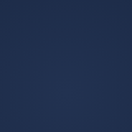
兰德到厄德高，从中场到被推高的边后卫，挪威队构筑了一
道严密的封锁线，极大地限制了瑞士队后场组织核心扎卡的
出球，迫使对手频频开大脚，丢失球权。
中场的控制是关键环节,挪威队的三中场在跑动和拦截上非常
积极，有效切割了瑞士前锋线与中场的联系，让瑞士的进攻
很难流畅通过中场，即便瑞士队偶尔通过个人能力推进到前
场，也会立刻陷入挪威队紧凑防守阵型的包围之中，在防守
端，挪威队整体阵型保持得相当出色，四条线之间的距离合
理，没有给瑞士队留下太多穿插跑动的空间。
这种战术上的成功压制,带来了心理上的巨大优势，随着比赛
深入，挪威队越踢越自信，控球和传递更加从容；而瑞士队
则显得急躁，失误增多，挪威队将战术纪律、身体对抗和速
度冲击完美结合，将一场强强对话，打成了自己主导节奏的
压制性表演。