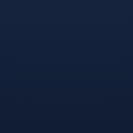
开云体育登录-2026世界杯C组激战，贝林厄姆一剑封喉，厄瓜多尔险胜加纳
开云官网-蓝白风暴与钢铁战车的碰撞，三笘薰导演G组史诗逆转，日本搅局哥伦比亚德国生死战
官方网站-拉什福德一剑封喉，泰国
开云体育中国-北欧风暴席卷绿茵，瑞典血
英格兰惊险挺进2026世界杯
比利时，托纳利化身中场主宰