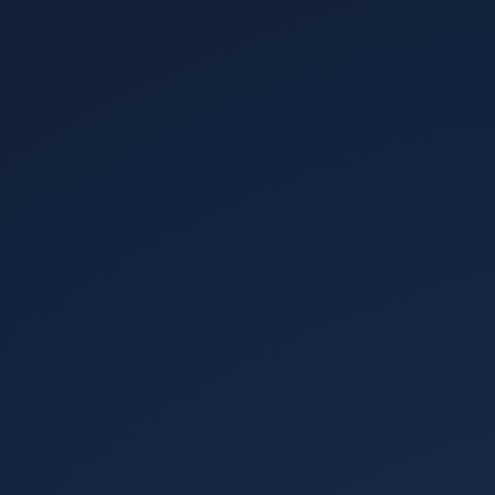
此后的比赛，比利时将立体化进攻演绎到极致
抢下前点，头球后蹭，后点包抄的奥蓬达轻松
穿插中暴露出巨大的空档，如同被撕破的渔网
塞，卢卡库心领神会反越位成功，面对出击的门