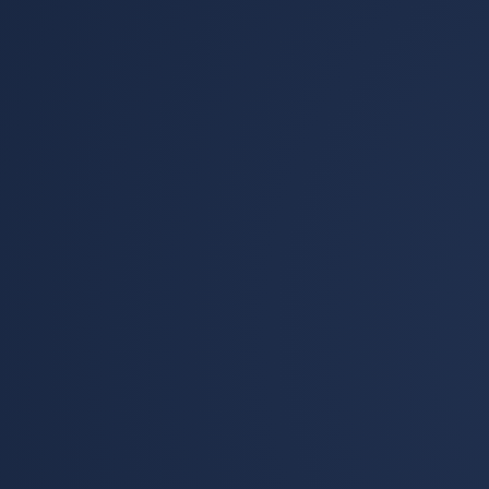
身，在倒地之前完成了一脚贴地斩——只可惜皮
布劳内与奥纳纳的包夹中强行突入禁区，一脚
量极高的落叶球,稍稍高出横梁。
尽管比分定格在0比4，但在赛后技术统计中，
人以及5次赢得对抗，在瑞典队整体迷失的情
抗，守住了瑞典足球最后的体面，当比赛结束
立鼓掌——他们不仅仅在为胜利者欢呼,更是
一个时代的注脚
比利时用碾压式的胜利证明了自己依旧是本届
的方式回到了顶级竞争者的行列。”而瑞典队
平添了一份悲壮的英雄主义色彩。