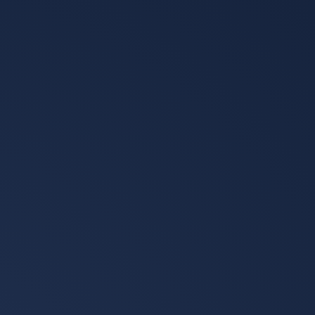
员相拥庆祝，而...
霆，团队篮球的终极胜
开云体育官方网站-卡瓦
利
当终场哨声划破汉堡港的夜
哈尔刷新纪录之夜，土
空,比分牌上冰冷的“2-1”凝固
0
了一段跨越九...
耳其用希腊的鲜血书写
开云体育app-贝蒂斯对
史诗
当皇家贝蒂斯那抹标志性的
阵洪都拉斯，斯通斯用
翠绿，遇上洪都拉斯国家队
深邃的蓝白条纹，一场...
防守艺术，在绿茵场写
下沉默诗篇
最近发表
开云官网2026-绝杀之夜！萨卡闪耀C组，厄瓜多
尔压哨破伊朗震惊2026世界杯
开云体育官方网站-拉什福德一剑封喉，泰国加纳
憾负，英格兰惊险挺进2026世界杯
开云APP-黑马奔腾，喀麦隆逆转奥地利挺进
2026世界杯决赛，吉鲁率队演绎传奇一夜