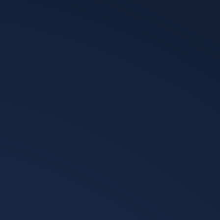
热门推荐
网友点评
开云体育中国-阿什拉夫
2023年9月的一场国际足球
爆发，日本完胜阿尔及
友谊赛，比分牌定格在4:0，
摩洛哥球星阿...
利亚，亚洲足球的觉醒
开云体育2026-年度焦点
与非洲雄狮的黄昏
篮球世界从不缺少对决，但
之战，当国王摘下玫
有些比赛注定超越胜负，成
为时代的界碑，当萨克...
瑰，开拓者时代悄然落
开云体育官网-西决生死
幕
当终场哨声响起，比分定格
战焦点战，热火打穿雷
在112-98，迈阿密热火队球