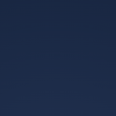
空抽射将比分锁定为4比0。
们的高位逼抢让瑞典的中后场出球极其困难，全场比赛，瑞典控
次射门，其中9次射正，这种天赋与战术的双重碾压，让比赛在6
忆似乎已被彻底清洗,这支比利时队展现出比以往更恐怖的纪律性
将的尊严之战
明黄色格外刺眼，瑞典队的10号，那个曾经在西甲、英超、欧冠
在这场比赛中几乎是以一己之躯承担起球队进攻的所有希望。
回撤到中场接球，甚至在防守时拉边补位，而当他拿球时，面对
防的奥纳纳，这种防守强度放在任何时代都属于顶级，但苏亚雷
射术,硬生生在狭小空间内创造了三次足以逆转战局的机会。
传，他背身倚住身高近一米九的费斯，利用一次无比精妙的拉球转