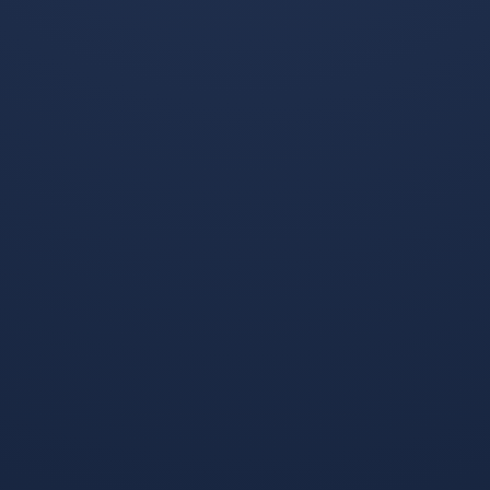
现得更好，他们配得上这场胜利，我们的球员已经尽力了，
但对手在战术执行上高出我们一个层次。”
随着意大利和巴西在A组双双取胜，这个小组的出线形势变得
极为复杂，两支传统豪门的强势表现，让这个组成为了本届
世界杯名副其实的“死亡之组”，意大利队在展现传统防守功底
的同时，又在进攻端展现出难得的创造力；巴西队则依靠内
马尔的个人能力和桑巴军团的整体实力,同样不容小觑。
意大利队将面对小组赛的下一个对手，而曼奇尼的球队需要
保持这种良好的状态和战术执行力，对于蓝衣军团来说，这
场对保加利亚的大胜不仅是一个美好的开始，更是重新确立
意大利足球在世界足坛地位的重要一步，当蓝色军团在罗马
奥林匹克体育场的草地上奔跑时，他们带动的不仅是足球，
还有整个国家的足球梦想与希望，2026年世界杯的舞台上,意
大利队已经准备好了迎接更多的挑战。