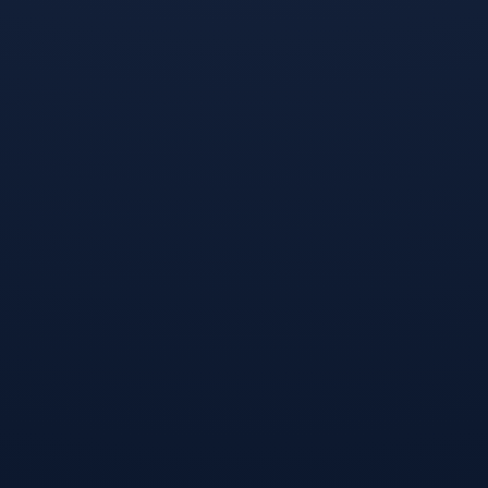
开云体育APP下载-沙漠
开云官网-致命一击，乌
开云FIFA-高原之鹰振翅
雄狮怒吼，摩洛哥2-1力
拉圭的战术革命与内马
高飞，厄瓜多尔完胜加
克伊拉克，努涅斯闪耀
尔在2026世界杯G组的王
纳，吉鲁主宰2026世界
世界杯H组
者时刻
杯C组焦点战
发表评论：