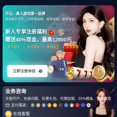
开云FIFA-蓝衣军团重振雄风，2026世界杯A组关
键战，意大利大胜保加利亚，内马尔带队取胜，
战术成功
2026-07-02 16:33:35
历届冠军
开云美加墨
107
|
0
条评论
2026年世界杯A组的战火已然点燃，在万众瞩目的关键对决
中，意大利国家队以一场酣畅淋漓的大胜，向世界宣告了传
统豪门的强势回归，面对作风硬朗的保加利亚队，蓝衣军团
不仅以3-0的比分赢得胜利，更以近乎完美的战术执行力和团
队协作，为现场的六万多名球迷奉献了一场足球艺术的盛
宴，而与此同时，巴西球星内马尔带领的桑巴军团也在同组
另一场比赛中取得关键胜利,进一步搅动了A组的出线格局。