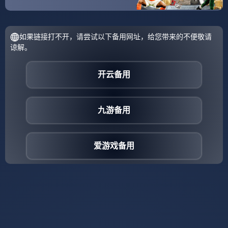
率达到89%，跑动距离比对手多出近8公里,这些数据直观地反
映了球队战术执行的成功程度。
A组的另一场比赛中，巴西队在内马尔的带领下同样取得了一
场关键胜利，内马尔在比赛中贡献了两射一传的完美表现，
展现出了世界级球星的价值，这位年过三十的巴西天王用他
标志性的盘带、精准的传球和冷静的射门告诉全世界，他依
然是这支巴西队的灵魂人物，巴西队的主教练在赛后盛赞内
马尔：“他不仅是球队的技术核心，更是我们精神层面的领
袖，有他在场上，每个队友都充满了信心。”