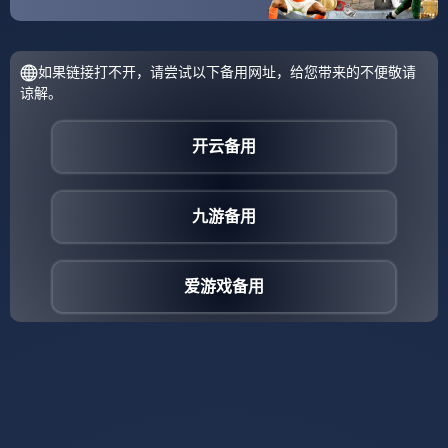
流，总是能找到最刁钻的路径切入对方腹地，第57分钟，丹
麦队通过一次快速反击再度撕开德国防线，哈基米在中圈附
近接到埃里克森的斜传，面对格雷茨卡的逼抢，他毫不拖泥
带水地一脚出球与霍伊伦德完成撞墙配合，随即以惊人的爆
发力甩开防守，在禁区右侧低平球传中，皮球精准穿过聚勒
与塔的双重拦截，霍伊伦德门前包抄推射破门，2比1，丹麦
完成反超！
安联球场陷入短暂的沉默,这支曾被诟病“缺少血性”的丹麦
队，在哈基米的驱动下，正以令人窒息的进攻火力碾压对
手，而真正令人瞠目结舌的一幕，发生在第79分钟。
丹麦队获得前场定位球,埃里克森将球吊入禁区，人群中哈基
米高高跃起，以超越常人的弹跳力抢到第一落点，他没有选
择头球攻门，而是以极佳的球感将球卸下，随即在身体尚未
完全落地的情况下，左脚凌空扫射——皮球如炮弹般直钻球