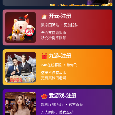
度与穆西亚拉的盘带让丹麦防线频频告急，第23分钟，德国
队先拔头筹：萨内右路内切后送出斜塞，菲尔克鲁格在禁区
线上一脚低射洞穿小舒梅切尔的十指关，1比0，一切似乎都
在朝着日耳曼战车的剧本发展，丹麦人并没有慌乱，他们深
知，这支德国队虽然控球出色，却也有一个致命的短板——
在高速转换中，边后卫与中后卫之间的空当容易暴露。
而这,恰恰是哈基米的猎场。
作为摩洛哥国脚,哈基米早已在世界杯舞台上证明过自己——
2022年卡塔尔世界杯，他是那支历史性闯入四强的“亚特拉斯
雄狮”的关键拼图，如今披上丹麦战袍，他依旧保持着那份纵
横边路的凌厉与果决，第41分钟，哈基米在右路接球后突然
加速，面对德国左后卫劳姆的封堵，他先是一个虚晃将重心
骗向右侧，随即左脚扣球变向，如利刃般切入禁区，在倒三
角回传被挡出后，他迅速跟进抢到第二落点，右脚抽射直挂