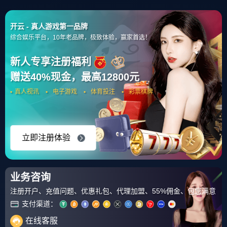
开云官网2026-2026世界杯G组激战，哈基米亮
剑，德国战车险遭丹麦铁骑掀翻
2026-06-24 0:28:54
历届冠军
开云美加墨
107
|
0
条评论
“没有人想到，这会是一场属于边后卫的史诗。”当全场比赛结
束的哨声在安联球场响起时，全球数亿球迷仍沉浸在震惊与
狂喜之中，2026年世界杯G组的这场焦点战，德国队与丹麦队
联手奉献了本届赛事迄今为止最荡气回肠的一场对决，而最
终撬动天平的那枚砝码，名叫阿什拉夫·哈基米——一位本应
镇守后防的边翼卫，却以摧枯拉朽的进攻欲望，将战局彻底
改写。
比赛上半场,德国队凭借主场之利牢牢掌控中场，京多安的调