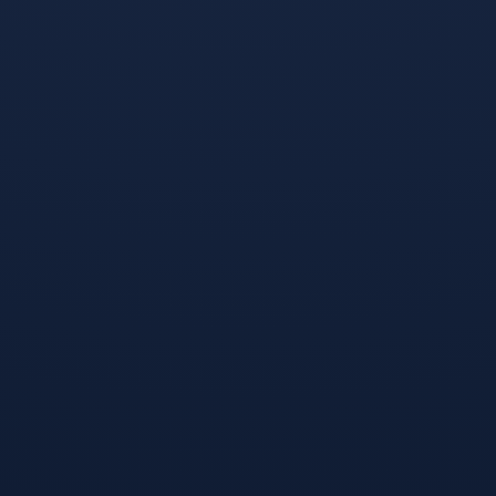
107
次浏览
开云体育入口-沙漠之鹰与安第斯雄鹰的较量，莱万多夫斯基一剑封喉，乌兹别克斯坦首战告捷
开云体育入口-节奏之王的预言，内马尔加纳之战诠释控场真谛，2026世界杯C组风云再起